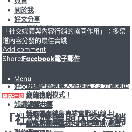
頁首
關於我
好文分享
網路行銷
「社交媒體與內容行銷的協同作用」：多渠
品牌行銷
道內容分發的最佳實踐
被動收入
Add comment
創業新知分享
Share:
Facebook
電子郵件
投資理財
頁首
找出您的財富DNA測驗
關於我
Menu
你的網路創業人格是誰？3 分鐘測出
好文分享
你的獲利模式！
網路行銷
網路行銷
知識課程共享
品牌行銷
蝦皮電商銷售專業實戰班(線上)
被動收入
「社交媒體與內容行銷
蝦皮電商|滯銷品增值變現術(線上)
創業新知分享