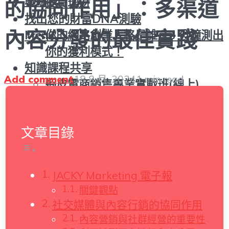
聯絡我
投資理財
的協同作用」：多渠道
找出您的財富DNA測驗
內容分發的最佳實踐
你的網路創業人格是誰？3 分鐘測出
Menu
你的獲利模式！
知識課程共享
Add comment
18 8 月, 2024
1 min read
蝦皮電商銷售專業實戰班(線上)
蝦皮電商|滯銷品增值變現術(線上)
聯絡我
文章目錄
Menu
JACKY Marketing 電子報
關鍵觀點
社交媒體與內容行銷的協同作用
內容營銷與社群經營的重要性