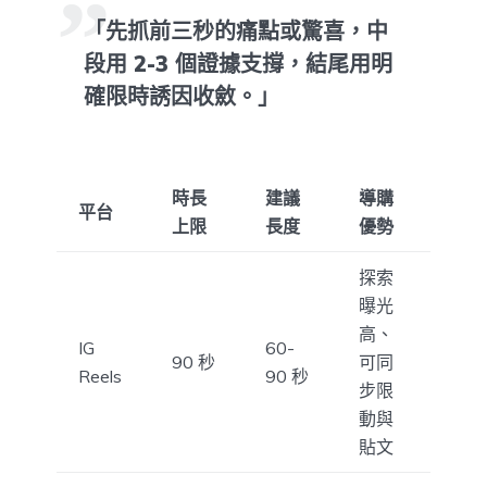
「先抓前三秒的痛點或驚喜，中
段用 2-3 個證據支撐，結尾用明
確限時誘因收斂。」
時長
建議
導購
平台
上限
長度
優勢
探索
曝光
高、
IG
60-
90 秒
可同
Reels
90 秒
步限
動與
貼文