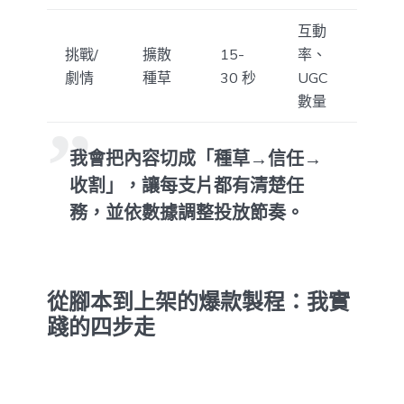
互動
挑戰/
擴散
15-
率、
劇情
種草
30 秒
UGC
數量
我會把內容切成「種草→信任→
收割」，讓每支片都有清楚任
務，並依數據調整投放節奏。
從腳本到上架的爆款製程：我實
踐的四步走