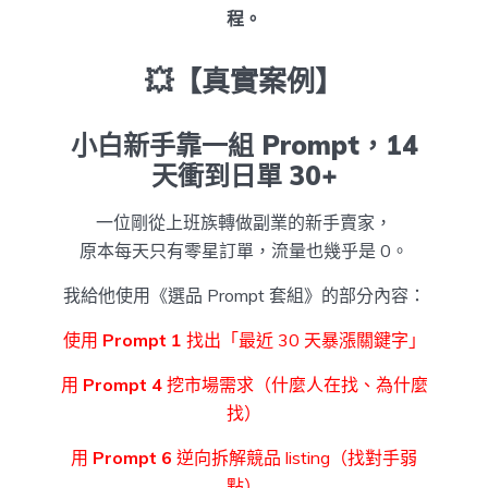
程。
💥【真實案例】
小白新手靠一組 Prompt，14
天衝到日單 30+
一位剛從上班族轉做副業的新手賣家，
原本每天只有零星訂單，流量也幾乎是 0。
我給他使用《選品 Prompt 套組》的部分內容：
使用
Prompt 1
找出「最近 30 天暴漲關鍵字」
用
Prompt 4
挖市場需求（什麼人在找、為什麼
找）
用
Prompt 6
逆向拆解競品 listing（找對手弱
點）