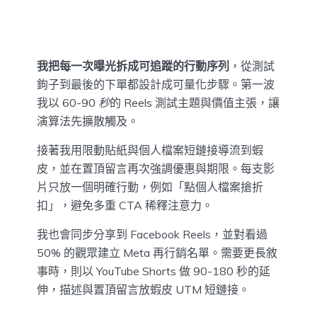
我把每一次曝光拆成可追蹤的行動序列
，從測試
鉤子到最後的下單都設計成可量化步驟。第一波
我以 60-90
秒
的 Reels 測試主題與價值主張，讓
演算法先擴散觸及。
接著我用限動貼紙與個人檔案短鏈接導流到蝦
皮，並在置頂留言再次強調優惠與期限。每支影
片只放一個明確行動，例如「點個人檔案搶折
扣」，避免多重 CTA 稀釋注意力。
我也會同步分享到 Facebook Reels，並對看過
50% 的觀眾建立 Meta 再行銷名單。需要更長敘
事時，則以 YouTube Shorts 做 90-180 秒的延
伸，描述與置頂留言放蝦皮 UTM 短鏈接。