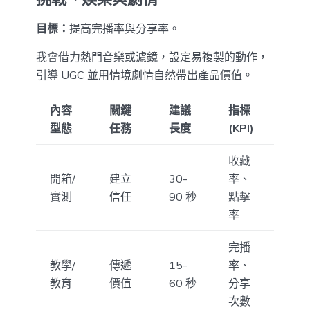
目標：
提高完播率與分享率。
我會借力熱門音樂或濾鏡，設定易複製的動作，
引導 UGC 並用情境劇情自然帶出產品價值。
內容
關鍵
建議
指標
型態
任務
長度
(KPI)
收藏
開箱/
建立
30-
率、
實測
信任
90 秒
點擊
率
完播
教學/
傳遞
15-
率、
教育
價值
60 秒
分享
次數