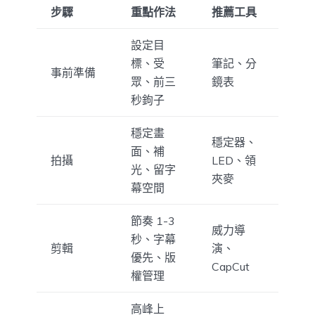
步驟
重點作法
推薦工具
設定目
標、受
筆記、分
事前準備
眾、前三
鏡表
秒鉤子
穩定畫
穩定器、
面、補
拍攝
LED、領
光、留字
夾麥
幕空間
節奏 1-3
威力導
秒、字幕
剪輯
演、
優先、版
CapCut
權管理
高峰上