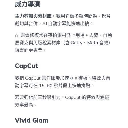
威力導演
主力剪輯與素材庫
，我用它做多軌時間軸、影片
裁切與合併，AI 自動字幕能快速出稿。
AI 畫質修復常在夜拍素材派上用場。去背、自動
馬賽克與免版稅素材庫（含 Getty、Meta 音效）
讓畫面更專業。
CapCut
我把 CapCut 當作節奏加速器。模板、特效與自
動字幕可在 15–60 秒片段上快速拼貼。
若要強化前三秒吸引力，CapCut 的特效與濾鏡
效率最高。
Vivid Glam