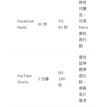
跨世
代觸
及、
Facebook
30-
可用
90 秒
Reels
60 秒
Meta
廣告
再行
銷
適合
延伸
教學
90-
YouTube
或比
3 分鐘
180
Shorts
較，
秒
串聯
長片
導流