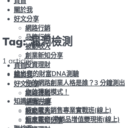
頁首
關於我
好文分享
網路行銷
品牌行銷
Tag:
漏洞檢測
被動收入
創業新知分享
1 articles
投資理財
頁首
找出您的財富DNA測驗
關於我
你的網路創業人格是誰？3 分鐘測出
好文分享
你的獲利模式！
網路行銷
知識課程共享
品牌行銷
蝦皮電商銷售專業實戰班(線上)
被動收入
蝦皮電商|滯銷品增值變現術(線上)
創業新知分享