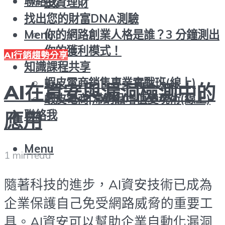
聯絡我
投資理財
找出您的財富DNA測驗
你的網路創業人格是誰？3 分鐘測出
Menu
你的獲利模式！
AI行銷趨勢分享
知識課程共享
蝦皮電商銷售專業實戰班(線上)
AI在資安與漏洞檢測中的
蝦皮電商|滯銷品增值變現術(線上)
聯絡我
應用
Menu
1 min read
隨著科技的進步，AI資安技術已成為
企業保護自己免受網路威脅的重要工
具。AI資安可以幫助企業自動化漏洞