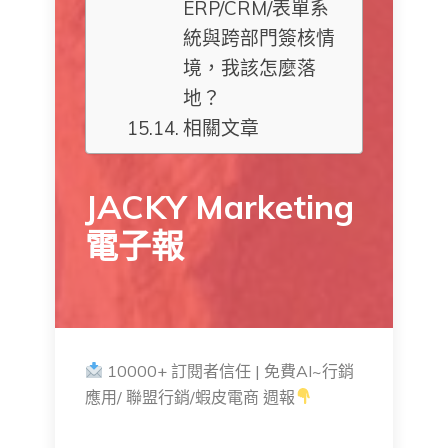
ERP/CRM/表單系
統與跨部門簽核情
境，我該怎麼落
地？
相關文章
JACKY Marketing
電子報
10000+ 訂閱者信任 | 免費AI~行銷
應用/ 聯盟行銷/蝦皮電商 週報