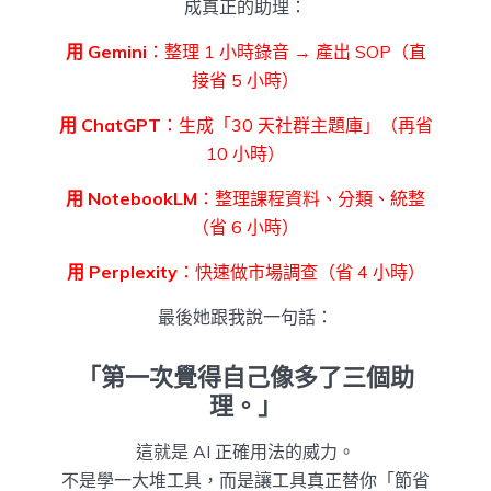
成真正的助理：
用 Gemini
：整理 1 小時錄音 → 產出 SOP（直
接省 5 小時）
用 ChatGPT
：生成「30 天社群主題庫」（再省
10 小時）
用 NotebookLM
：整理課程資料、分類、統整
（省 6 小時）
用 Perplexity
：快速做市場調查（省 4 小時）
最後她跟我說一句話：
「第一次覺得自己像多了三個助
理。」
這就是 AI 正確用法的威力。
不是學一大堆工具，而是讓工具真正替你「節省