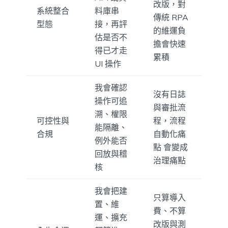
改版，對
系統整合
料庫串
傳統 RPA
型態
接，再評
的維運負
估是否不
擔會快速
得已才走
累積
UI 操作
我會確認
沒有日誌
操作可追
與審批流
溯、權限
可控性與
程，流程
能隔離、
合規
自動化痛
例外能否
點 會變成
回放與稽
治理痛點
核
我會把建
只算導入
置、維
費、不算
運、擴充
改版與測