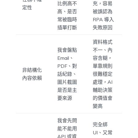
比例高不
充，容易
定性
高、是否
被誤認為
常被臨時
RPA 導入
插單打斷
失敗原因
資料格式
我會盤點
不一、內
Email、
容含糊，
PDF、對
單靠規則
非結構化
話紀錄、
很難穩定
內容依賴
圖片截圖
處理，AI
是否是主
輔助決策
要來源
的價值會
變高
我會先問
完全綁
能不能用
UI、又常
API 或資