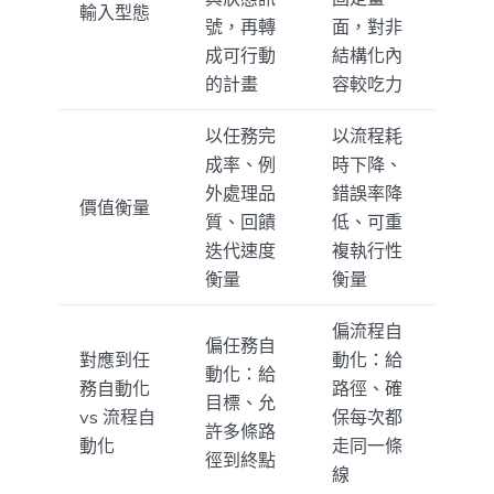
輸入型態
號，再轉
面，對非
成可行動
結構化內
的計畫
容較吃力
以任務完
以流程耗
成率、例
時下降、
外處理品
錯誤率降
價值衡量
質、回饋
低、可重
迭代速度
複執行性
衡量
衡量
偏流程自
偏任務自
對應到任
動化：給
動化：給
務自動化
路徑、確
目標、允
vs 流程自
保每次都
許多條路
動化
走同一條
徑到終點
線