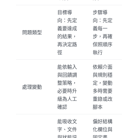
目標導
步驟導
向：先定
向：先定
義要達成
義每一
問題類型
的結果，
步，再確
再決定路
保照順序
徑
執行
能依輸入
依賴介面
與回饋調
與規則穩
整策略，
定，變動
處理變動
必要時升
多時需要
級為人工
重錄或改
確認
腳本
能吸收文
偏好結構
字、文件
化欄位與
與狀態訊
固定畫