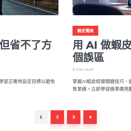
蝦皮電商
，但省不了方
用 AI 做
個誤區
4 min read
也學習正確地設定目標以避免
掌握AI蝦皮經營關鍵技巧
售業績。立即學習精準運用
1
2
3
4