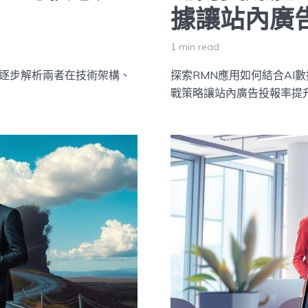
據讓站內廣
1 min read
程將逐步解析兩者在技術架構、
探索RMN應用如何結合AI
戰策略讓站內廣告投報率提