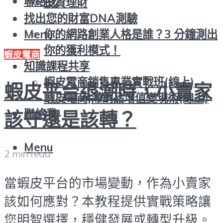
聯絡我
投資理財
找出您的財富DNA測驗
你的網路創業人格是誰？3 分鐘測出
Menu
你的獲利模式！
蝦皮電商
知識課程共享
蝦皮電商銷售專業實戰班(線上)
蝦皮平台退潮時，小賣家
蝦皮電商|滯銷品增值變現術(線上)
聯絡我
該守還是該轉？
Menu
2 min read
當蝦皮平台的市場變動，作為小賣家
該如何應對？本教程提供實戰策略讓
您明智選擇，穩健發展或轉型升級。