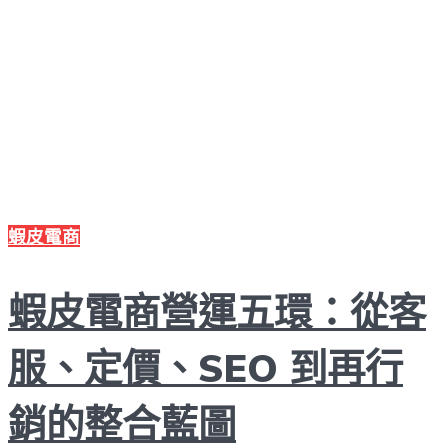
蝦皮電商
蝦皮電商營運五環：從客
服、定價、SEO 到再行
銷的整合藍圖