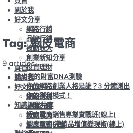
頁首
關於我
好文分享
網路行銷
品牌行銷
Tag:
蝦皮電商
被動收入
創業新知分享
9 articles
投資理財
頁首
找出您的財富DNA測驗
關於我
你的網路創業人格是誰？3 分鐘測出
好文分享
你的獲利模式！
網路行銷
知識課程共享
品牌行銷
蝦皮電商銷售專業實戰班(線上)
被動收入
蝦皮電商|滯銷品增值變現術(線上)
創業新知分享