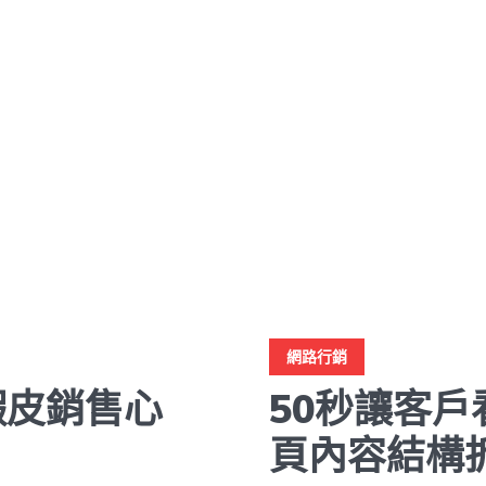
網路行銷
蝦皮銷售心
50秒讓客
頁內容結構