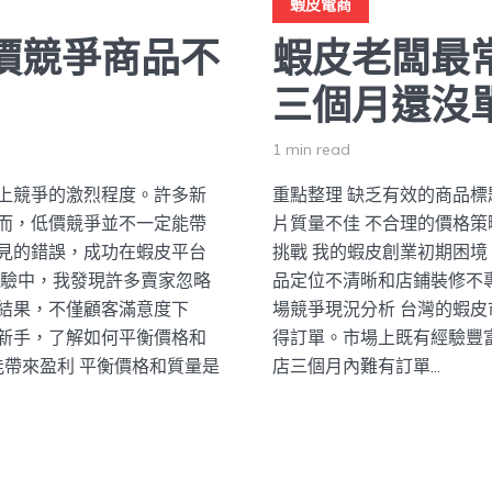
蝦皮電商
價競爭商品不
蝦皮老闆最
三個月還沒
1 min read
上競爭的激烈程度。許多新
重點整理 缺乏有效的商品標
而，低價競爭並不一定能帶
片質量不佳 不合理的價格策
見的錯誤，成功在蝦皮平台
挑戰 我的蝦皮創業初期困境
經驗中，我發現許多賣家忽略
品定位不清晰和店鋪裝修不
結果，不僅顧客滿意度下
場競爭現況分析 台灣的蝦
新手，了解如何平衡價格和
得訂單。市場上既有經驗豐
能帶來盈利 平衡價格和質量是
店三個月內難有訂單...