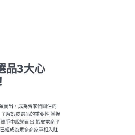
選品3大心
！
穎而出，成為賣家們關注的
 了解蝦皮選品的重要性 掌握
在競爭中脫穎而出 蝦皮電商平
皮已經成為眾多商家爭相入駐