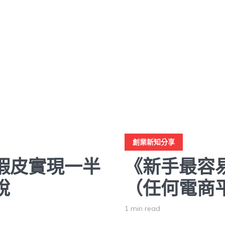
創業新知分享
蝦皮實現一半
《新手最容易
說
（任何電商
1 min read