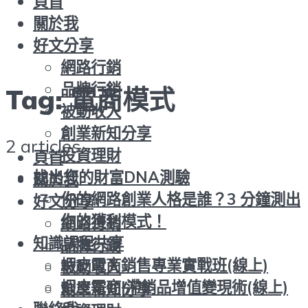
頁首
關於我
好文分享
網路行銷
品牌行銷
Tag:
電商模式
被動收入
創業新知分享
2 articles
投資理財
頁首
找出您的財富DNA測驗
關於我
你的網路創業人格是誰？3 分鐘測出
好文分享
你的獲利模式！
網路行銷
知識課程共享
品牌行銷
蝦皮電商銷售專業實戰班(線上)
被動收入
蝦皮電商|滯銷品增值變現術(線上)
創業新知分享