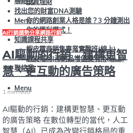
聯絡我
投資理財
找出您的財富DNA測驗
你的網路創業人格是誰？3 分鐘測出
Menu
你的獲利模式！
AI行銷趨勢分享
網路行銷
知識課程共享
蝦皮電商銷售專業實戰班(線上)
AI驅動的行銷：建構更智
蝦皮電商|滯銷品增值變現術(線上)
聯絡我
慧、更互動的廣告策略
Menu
1 min read
AI驅動的行銷：建構更智慧、更互動
的廣告策略 在數位轉型的當代，人工
智慧（AI）已成為改變行銷格局的重