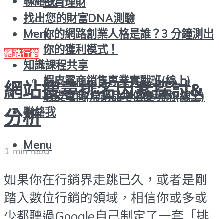
聯絡我
投資理財
找出您的財富DNA測驗
你的網路創業人格是誰？3 分鐘測出
Menu
你的獲利模式！
網路行銷
知識課程共享
蝦皮電商銷售專業實戰班(線上)
網站搜尋排名因素探討&
蝦皮電商|滯銷品增值變現術(線上)
聯絡我
分析
Menu
1 min read
如果你在行銷界走跳已久，或者是剛
踏入數位行銷的領域，相信你或多或
少都聽過Google自己制定了一套「排