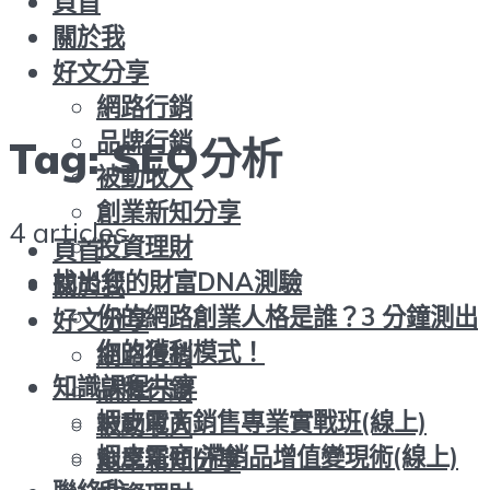
頁首
關於我
好文分享
網路行銷
品牌行銷
Tag:
SEO分析
被動收入
創業新知分享
4 articles
投資理財
頁首
找出您的財富DNA測驗
關於我
你的網路創業人格是誰？3 分鐘測出
好文分享
你的獲利模式！
網路行銷
知識課程共享
品牌行銷
蝦皮電商銷售專業實戰班(線上)
被動收入
蝦皮電商|滯銷品增值變現術(線上)
創業新知分享