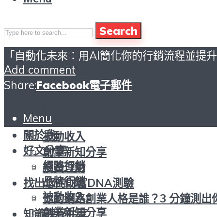
Search
「自動化未來：用AI簡化你的行銷流程並提
頁首
Add comment
關於我
Share:
Facebook
電子郵件
好文分享
網路行銷
Menu
頁首
品牌行銷
關於我
被動收入
好文分享
創業新知分享
網路行銷
投資理財
品牌行銷
找出您的財富DNA測驗
被動收入
你的網路創業人格是誰？3 分鐘測出
創業新知分享
知識課程共享