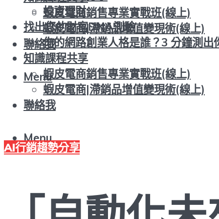
投資理財
蝦皮電商銷售專業實戰班(線上)
找出您的財富DNA測驗
蝦皮電商|滯銷品增值變現術(線上)
你的網路創業人格是誰？3 分鐘測出
聯絡我
知識課程共享
蝦皮電商銷售專業實戰班(線上)
Menu
蝦皮電商|滯銷品增值變現術(線上)
聯絡我
Menu
AI行銷趨勢分享
「自動化未