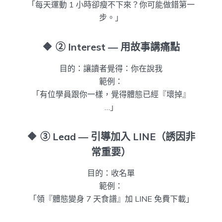
「每天運動 1 小時卻瘦不下來？你可能做錯第一
步。」
🔶
② Interest — 用故事講痛點
目的：讓讀者覺得：你在說我
範例：
「有位學員跟你一樣，覺得體態已經『壞掉』
…」
🔶
③ Lead — 引導加入 LINE（誘因非
常重要）
目的：收名單
範例：
「領『體態變身 7 天食譜』加 LINE 免費下載」