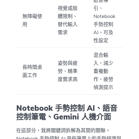
語音導
視覺或肢
引、
無障礙使
體限制、
Notebook
用
替代輸入
手勢控制
需求
AI、可及
性設定
混合輸
姿勢與疲
入、減少
長時間桌
勞、精準
重複動
面工作
度需求高
作、疲勞
偵測提示
Notebook 手勢控制 AI、語音
控制筆電、Gemini 人機介面
在這部分，我將關鍵詞拆解為其間的關聯。
Notebook 手勢控制 AI 是指筆電上的手勢辨識與