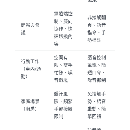
需求
需遠端控
非接觸翻
制、雙向
簡報與會
頁、語音
協作、快
議
指令、手
速切換內
勢標註
容
空間有
語音控制
行動工作
限、雙手
筆電、簡
（車內/通
忙碌、噪
短口令、
勤）
音環境
噪音抑制
髒汙風
免接觸手
家庭場景
險、頻繁
勢、語音
（廚房）
手部接觸
啟動、簡
限制
單回饋