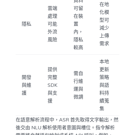
資料
在地
雲端
可留
化模
處理
在裝
型可
隱私
可能
置
減少
外流
內，
上傳
風險
隱私
需求
較高
本地
提供
更新
需自
開發
完整
策略
行維
與維
SDK
與語
運與
護
與支
料持
微調
援
續蒐
集
在語意解析流程中，ASR 首先取得文字輸出，然
後交由 NLU 解析使用者意圖與槽位。指令解析