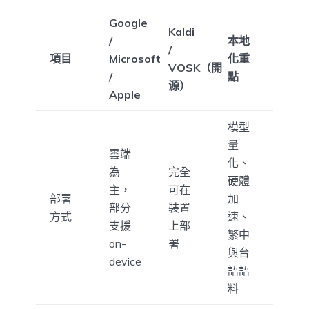
Google
Kaldi
/
本地
/
項目
Microsoft
化重
VOSK（開
/
點
源）
Apple
模型
量
雲端
化、
為
完全
硬體
主，
可在
部署
加
部分
裝置
方式
速、
支援
上部
繁中
on-
署
與台
device
語語
料