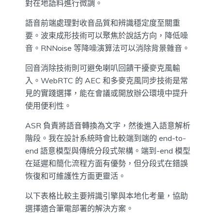
對在地語料進行微調。
語音前端處理對收音品質和辨識穩定度至關重
要。波束成形技術可以聚焦於說話方向，降低噪
音。RNNoise 等降噪演算法可以消除背景雜音。
回音消除技術則可避免喇叭回饋干擾麥克風輸
入。WebRTC 的 AEC 和多麥克風同步技術是常
見的實踐選擇，能在會議或開放辦公環境中提升
使用便利性。
ASR 負責將語音轉換為文字，然後進入語意解析
階段。我在設計系統時會比較端到端的 end-to-
end 語意模型與傳統分段式架構。端到-end 模型
在延遲和簡化流程方面有優勢，但分段式在錯誤
恢復和可維護性方面更靈活。
以下表格比較主要辨識引擎與本地化考量，協助
選擇適合筆電部署的解決方案。