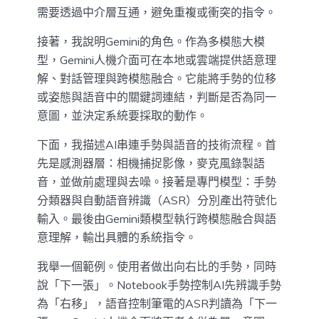
需要透過中介層互通，避免重複或衝突的指令。
接著，我說明Gemini的角色。作為多模態大模
型，Gemini人機介面可在本地或雲端提供語意理
解、對話管理與跨模態融合。它能將手勢的位移
或姿態與語音中的關鍵詞連結，判斷是否為同一
意圖，並決定系統要採取的動作。
下面，我描述AI串連手勢與語音的技術流程。首
先是感測器層：相機捕捉影像，麥克風錄製語
音，並做前處理與去噪。接著是專門模型：手勢
分類器與自動語音辨識（ASR）分別產出符號化
輸入。最後由Gemini類模型執行跨模態融合與語
意理解，輸出具體的系統指令。
我舉一個範例。使用者做出向右比的手勢，同時
說「下一張」。Notebook手勢控制AI先辨識手勢
為「右移」，語音控制筆電的ASR判讀為「下一