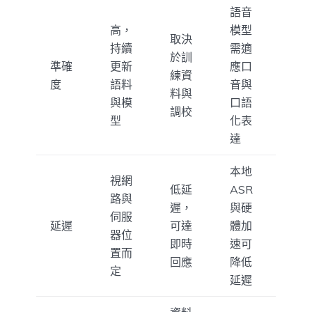
語音
高，
模型
取決
持續
需適
於訓
準確
更新
應口
練資
度
語料
音與
料與
與模
口語
調校
型
化表
達
本地
視網
低延
ASR
路與
遲，
與硬
伺服
延遲
可達
體加
器位
即時
速可
置而
回應
降低
定
延遲