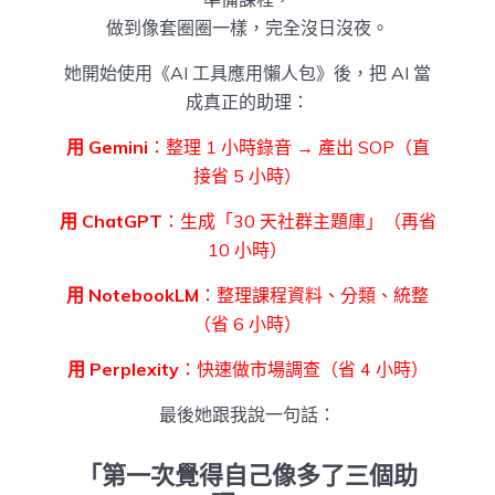
做到像套圈圈一樣，完全沒日沒夜。
她開始使用《AI 工具應用懶人包》後，把 AI 當
成真正的助理：
用 Gemini
：整理 1 小時錄音 → 產出 SOP（直
接省 5 小時）
用 ChatGPT
：生成「30 天社群主題庫」（再省
10 小時）
用 NotebookLM
：整理課程資料、分類、統整
（省 6 小時）
用 Perplexity
：快速做市場調查（省 4 小時）
最後她跟我說一句話：
「第一次覺得自己像多了三個助