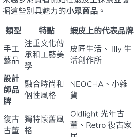
掘這些別具魅力的
小眾商品
。
類型
特點
蝦皮上的代表品牌
注重文化傳
手工
皮匠生活、 Illy 生
承和工藝美
藝品
活創作所
學
設計
融合時尚和
NEOCHA、小雜
師品
個性風格
貨
牌
Oldlight 光年古
復古
獨特懷舊風
董、Retro 復古家
古董
格
居