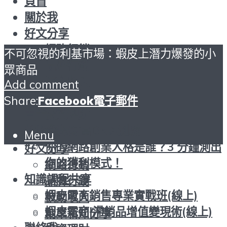
頁首
關於我
好文分享
網路行銷
不可忽視的利基市場：蝦皮上潛力爆發的小
品牌行銷
眾商品
被動收入
Add comment
創業新知分享
Share:
Facebook
電子郵件
投資理財
頁首
找出您的財富DNA測驗
關於我
Menu
你的網路創業人格是誰？3 分鐘測出
好文分享
你的獲利模式！
網路行銷
知識課程共享
品牌行銷
蝦皮電商銷售專業實戰班(線上)
被動收入
蝦皮電商|滯銷品增值變現術(線上)
創業新知分享