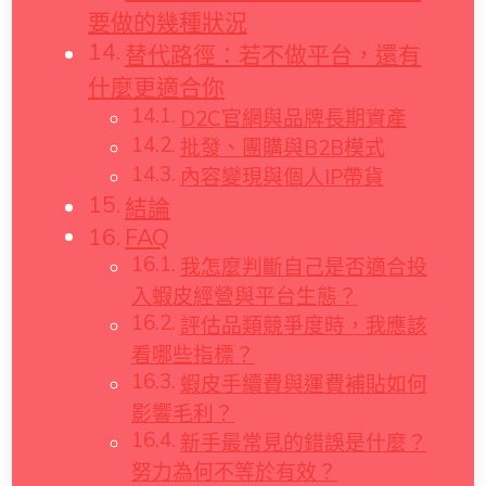
要做的幾種狀況
替代路徑：若不做平台，還有
什麼更適合你
D2C官網與品牌長期資產
批發、團購與B2B模式
內容變現與個人IP帶貨
結論
FAQ
我怎麼判斷自己是否適合投
入蝦皮經營與平台生態？
評估品類競爭度時，我應該
看哪些指標？
蝦皮手續費與運費補貼如何
影響毛利？
新手最常見的錯誤是什麼？
努力為何不等於有效？