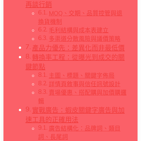
再談行銷
MOQ、交期、品質控管與退
換貨機制
毛利結構與成本表建立
多渠道分散風險與議價策略
產品力優先：差異化而非最低價
轉換率工程：從曝光到成交的關
鍵節點
主圖、標題、關鍵字佈局
詳情頁敘事與信任訊號設計
賣場優惠、搭配購與加價購邏
輯
實戰廣告：蝦皮關鍵字廣告與加
速工具的正確用法
廣告結構化：品牌詞、類目
詞、長尾詞