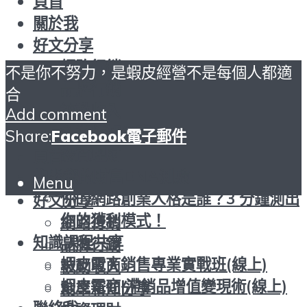
頁首
關於我
好文分享
網路行銷
不是你不努力，是蝦皮經營不是每個人都適
品牌行銷
合
被動收入
Add comment
創業新知分享
Share:
Facebook
電子郵件
投資理財
頁首
找出您的財富DNA測驗
關於我
Menu
你的網路創業人格是誰？3 分鐘測出
好文分享
你的獲利模式！
網路行銷
知識課程共享
品牌行銷
蝦皮電商銷售專業實戰班(線上)
被動收入
蝦皮電商|滯銷品增值變現術(線上)
創業新知分享