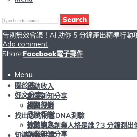
Search
告別無效會議！AI 助你 5 分鐘產出精準行
頁首
Add comment
關於我
Share:
Facebook
電子郵件
好文分享
網路行銷
Menu
頁首
品牌行銷
關於我
被動收入
好文分享
創業新知分享
網路行銷
投資理財
品牌行銷
找出您的財富DNA測驗
被動收入
你的網路創業人格是誰？3 分鐘測出
創業新知分享
知識課程共享