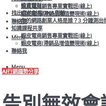
投資理財
蝦皮電商銷售專業實戰班(線上)
找出您的財富DNA測驗
蝦皮電商|滯銷品增值變現術(線上)
你的網路創業人格是誰？3 分鐘測出
聯絡我
知識課程共享
蝦皮電商銷售專業實戰班(線上)
Menu
蝦皮電商|滯銷品增值變現術(線上)
聯絡我
Menu
AI行銷趨勢分享
告別無效會議