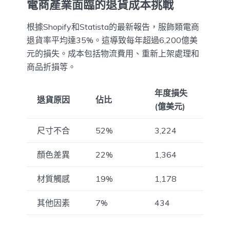
電商產業面臨的退貨成本挑戰
根據Shopify和Statista的最新報告，服飾類電商
退貨率平均達35%。這導致每年超過6,200億美
元的損失。成本包括物流費用、重新上架處理和
商品折損等。
年度損失
退貨原因
佔比
(億美元)
尺寸不合
52%
3,224
顏色差異
22%
1,364
材質觸感
19%
1,178
其他因素
7%
434