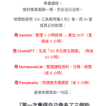
準備課程，
做到像套圈圈一樣，完全沒日沒夜。
她開始使用《AI 工具應用懶人包》後，把 AI 當
成真正的助理：
用 Gemini
：整理 1 小時錄音 → 產出 SOP（直
接省 5 小時）
用 ChatGPT
：生成「30 天社群主題庫」（再省
10 小時）
用 NotebookLM
：整理課程資料、分類、統整
（省 6 小時）
用 Perplexity
：快速做市場調查（省 4 小時）
最後她跟我說一句話：
「第一次覺得自己像多了三個助