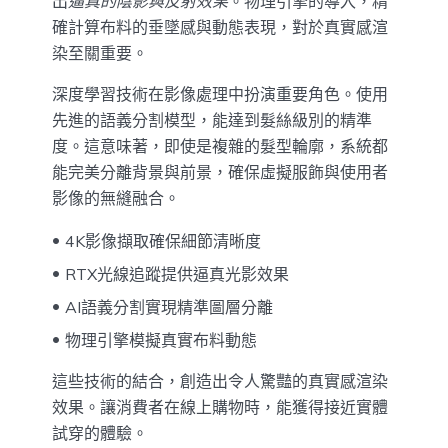
出
逼真的陰影與反射效果
。物理引擎的導入，精
確計算布料的垂墜感與動態表現，對於真實感渲
染至關重要。
深度學習技術在影像處理中扮演重要角色。使用
先進的語義分割模型，能達到髮絲級別的精準
度。這意味著，即使是複雜的髮型輪廓，系統都
能完美分離背景與前景，確保虛擬服飾與使用者
影像的無縫融合。
4K影像擷取確保細節清晰度
RTX光線追蹤提供逼真光影效果
AI語義分割實現精準圖層分離
物理引擎模擬真實布料動態
這些技術的結合，創造出令人驚豔的真實感渲染
效果。讓消費者在線上購物時，能獲得接近實體
試穿的體驗。