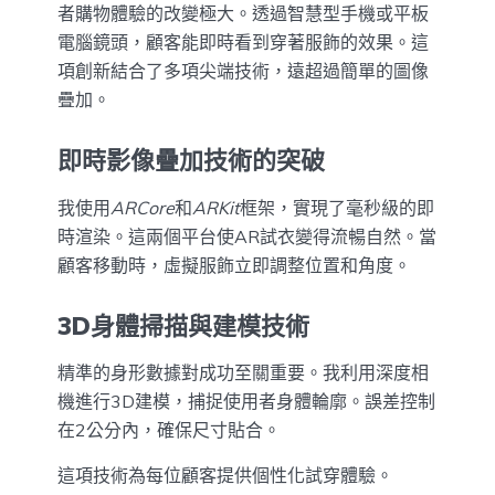
者購物體驗的改變極大。透過智慧型手機或平板
電腦鏡頭，顧客能即時看到穿著服飾的效果。這
項創新結合了多項尖端技術，遠超過簡單的圖像
疊加。
即時影像疊加技術的突破
我使用
ARCore
和
ARKit
框架，實現了毫秒級的即
時渲染。這兩個平台使AR試衣變得流暢自然。當
顧客移動時，虛擬服飾立即調整位置和角度。
3D身體掃描與建模技術
精準的身形數據對成功至關重要。我利用深度相
機進行3D建模，捕捉使用者身體輪廓。誤差控制
在2公分內，確保尺寸貼合。
這項技術為每位顧客提供個性化試穿體驗。