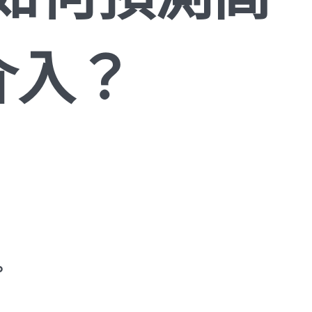
介入？
。