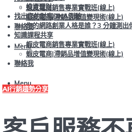
投資理財
蝦皮電商銷售專業實戰班(線上)
找出您的財富DNA測驗
蝦皮電商|滯銷品增值變現術(線上)
你的網路創業人格是誰？3 分鐘測出
聯絡我
知識課程共享
蝦皮電商銷售專業實戰班(線上)
Menu
蝦皮電商|滯銷品增值變現術(線上)
聯絡我
Menu
AI行銷趨勢分享
客戶服務不