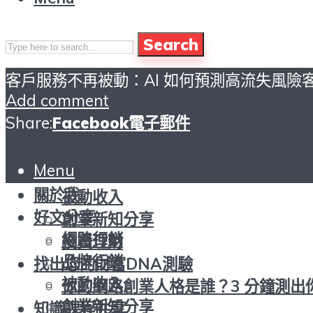
Search
客戶服務不再被動：AI 如何預測高流失風險
頁首
Add comment
關於我
Share:
Facebook
電子郵件
好文分享
網路行銷
Menu
頁首
品牌行銷
關於我
被動收入
好文分享
創業新知分享
網路行銷
投資理財
品牌行銷
找出您的財富DNA測驗
被動收入
你的網路創業人格是誰？3 分鐘測出
創業新知分享
知識課程共享