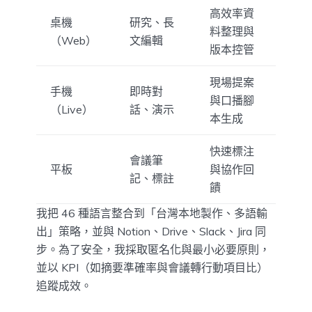
高效率資
桌機
研究、長
料整理與
（Web）
文編輯
版本控管
現場提案
手機
即時對
與口播腳
（Live）
話、演示
本生成
快速標注
會議筆
平板
與協作回
記、標註
饋
我把 46 種語言整合到「台灣本地製作、多語輸
出」策略，並與 Notion、Drive、Slack、Jira 同
步。為了安全，我採取匿名化與最小必要原則，
並以 KPI（如摘要準確率與會議轉行動項目比）
追蹤成效。