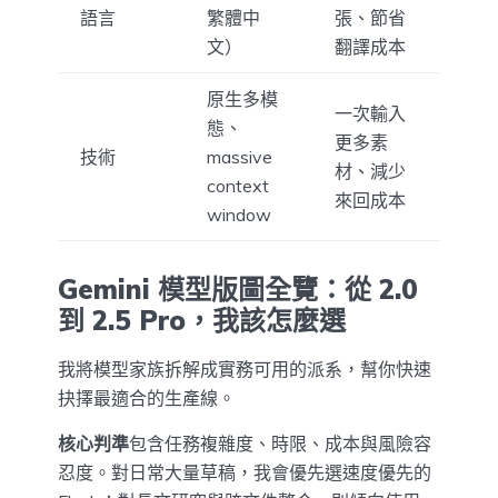
語言
繁體中
張、節省
文）
翻譯成本
原生多模
一次輸入
態、
更多素
技術
massive
材、減少
context
來回成本
window
Gemini 模型版圖全覽：從 2.0
到 2.5 Pro，我該怎麼選
我將模型家族拆解成實務可用的派系，幫你快速
抉擇最適合的生產線。
核心判準
包含任務複雜度、時限、成本與風險容
忍度。對日常大量草稿，我會優先選速度優先的