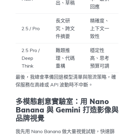
出、草稿
回應
長文研
精確度、
2.5 / Pro
究、跨文
上下文一
件摘要
致性
2.5 Pro /
難題推
穩定性
Deep
理、代碼
高、思考
Think
重構
預算可調
最後，我總會準備回退模型清單與限流策略，確
保服務在高峰或 API 波動時不中斷。
多模態創意實驗室：用 Nano
Banana 與 Gemini 打造影像與
品牌視覺
我先用 Nano Banana 做大量視覺試驗，快速篩