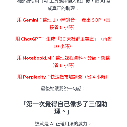
她開始使用《AI 工具應用懶人包》後，把 AI 當
成真正的助理：
用 Gemini
：整理 1 小時錄音 → 產出 SOP（直
接省 5 小時）
用 ChatGPT
：生成「30 天社群主題庫」（再省
10 小時）
用 NotebookLM
：整理課程資料、分類、統整
（省 6 小時）
用 Perplexity
：快速做市場調查（省 4 小時）
最後她跟我說一句話：
「第一次覺得自己像多了三個助
理。」
這就是 AI 正確用法的威力。