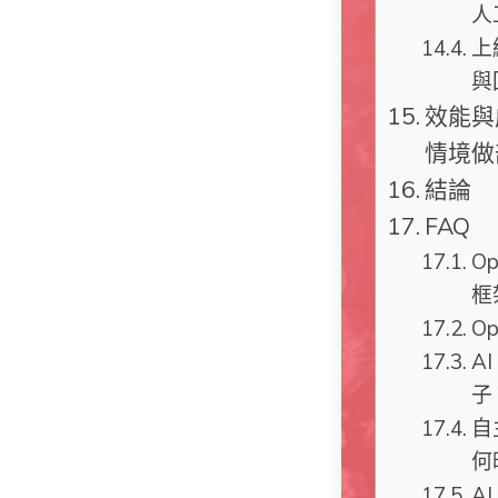
人
上
與
效能與
情境做
結論
FAQ
O
框
O
A
子
自
何
A