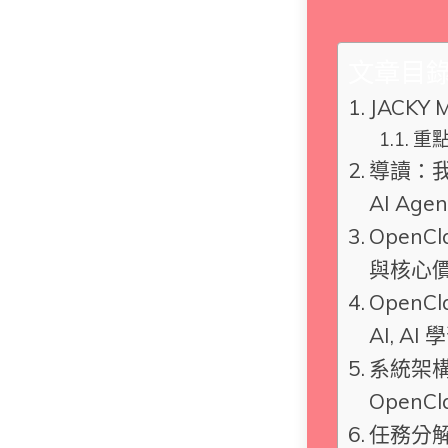
文章目
JACKY 
重
導讀：我
AI Ag
Open
與核心
OpenCl
AI, AI
系統架
OpenCla
任務分解