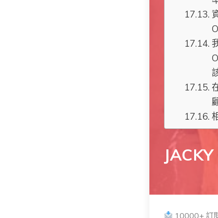
O
JACKY
10000+ 