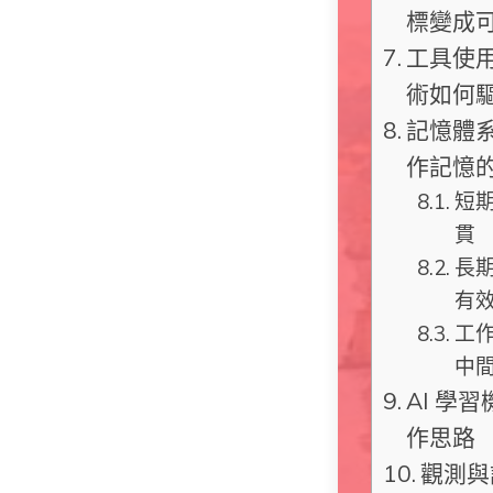
標變成
工具使用
術如何
記憶體
作記憶
短期
貫
長
有
工
中
AI 學
作思路
觀測與評