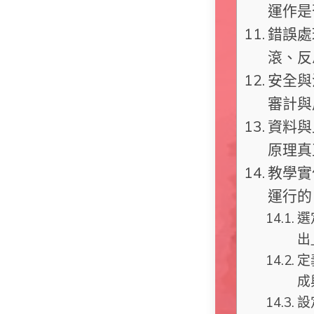
運作是
錯誤處
滾、反
安全與
審計與
資料與
原理真
教學實
運行的 
選
出
定
成
設