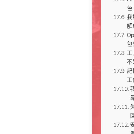
色
我
解
Op
包
工
不
記
工