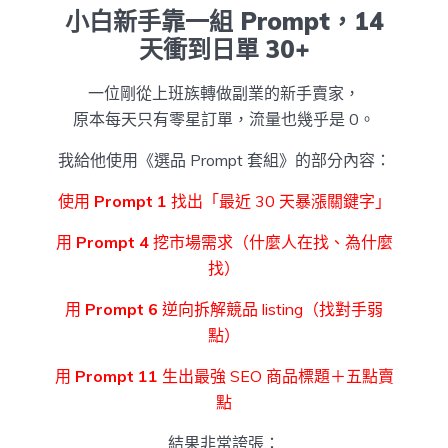
小白新手靠一組 Prompt，14
天衝到日單 30+
一位剛從上班族轉做副業的新手賣家，
原本每天只有零星訂單，流量也幾乎是 0。
我給他使用《選品 Prompt 套組》的部分內容：
使用
Prompt 1
找出「最近 30 天暴漲關鍵字」
用
Prompt 4
挖市場需求（什麼人在找、為什麼
找）
用
Prompt 6
逆向拆解競品 listing（找對手弱
點）
用
Prompt 11
生出最強 SEO 商品標題＋五點賣
點
結果非常誇張：