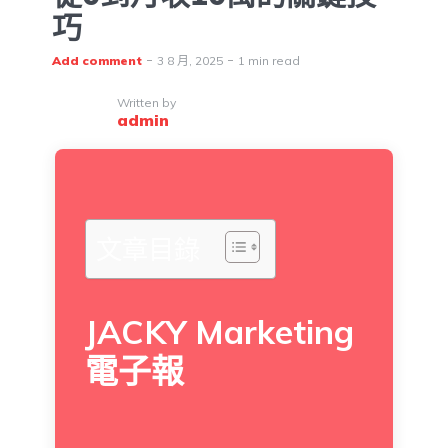
巧
Add comment
3 8 月, 2025
1 min read
Written by
admin
文章目錄
JACKY Marketing
電子報