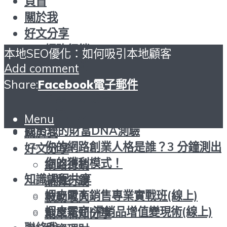
頁首
關於我
好文分享
網路行銷
本地SEO優化：如何吸引本地顧客
品牌行銷
Add comment
被動收入
Share:
Facebook
電子郵件
創業新知分享
投資理財
頁首
Menu
找出您的財富DNA測驗
關於我
你的網路創業人格是誰？3 分鐘測出
好文分享
你的獲利模式！
網路行銷
知識課程共享
品牌行銷
蝦皮電商銷售專業實戰班(線上)
被動收入
蝦皮電商|滯銷品增值變現術(線上)
創業新知分享