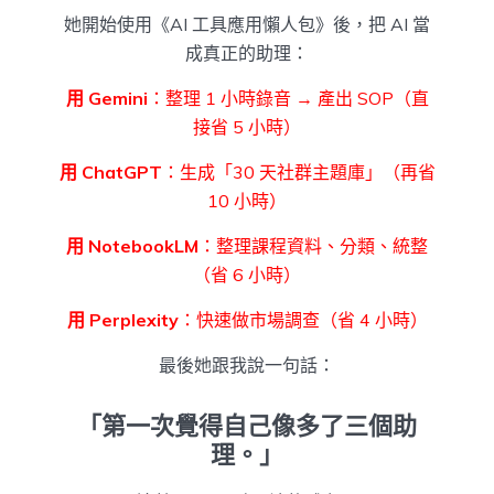
她開始使用《AI 工具應用懶人包》後，把 AI 當
成真正的助理：
用 Gemini
：整理 1 小時錄音 → 產出 SOP（直
接省 5 小時）
用 ChatGPT
：生成「30 天社群主題庫」（再省
10 小時）
用 NotebookLM
：整理課程資料、分類、統整
（省 6 小時）
用 Perplexity
：快速做市場調查（省 4 小時）
最後她跟我說一句話：
「第一次覺得自己像多了三個助
理。」