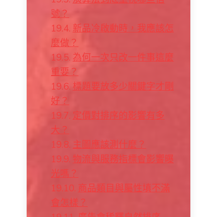
號？
新品冷啟動時，我應該怎
麼做？
為何一次只改一件事這麼
重要？
標題要放多少關鍵字才剛
好？
定價對排序的影響有多
大？
主圖應該測什麼？
物流與服務指標會影響曝
光嗎？
商品類目與屬性填不滿
會怎樣？
廣告會稀釋自然排序