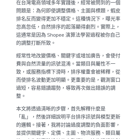
在台灣電商領域多年實踐後，經常被問到的一個
問題是：為何即使調整價格、主圖與標題，蝦皮
排名反而變得更加不穩定。這種情況下，曝光率
忽高忽低，自然排序的起落顯得劇烈。實際上，
這通常是因為 Shopee 演算法學習過程被你自己
的調整打斷所致。
經常性地改變價格、關鍵字或增加廣告，會使付
費與自然流量的訊號混淆。當類目與屬性不一
致，或服務指標下滑時，排序權重會被稀釋，從
而使排名波動更加明顯。更重要的是，觀測窗口
過短，容易錯讀趨勢，導致再次做出錯誤的調
整。
本文將透過清晰的步驟，首先解釋什麼是
「亂」，然後詳細說明平台排序訊號與模型更新
的邏輯。接著，我將討論過度調整的負面影響，
並提供關鍵字、定價、主圖、物流服務、類目屬