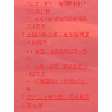
券、折扣、加價購對排序
的短期拉動
低毛利高曝光的惡循環與
修復策略
主圖與轉化率：從點擊到成
交的關鍵關卡
首圖CTR與後續影像一致
性
人像、場景、資訊密度的
測試方法
評論圖與UGC對轉化的加
權
物流與服務指標：看不見的
排序槓桿