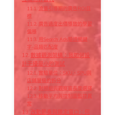
流量引導期的廣告ROI目
標
廣告過度出價導致的學習
偏移
用Search Ads驗證關鍵
字-品類匹配度
數據觀測架構：我如何設
計干擾最小的測試
實驗單位：SKU、SPU與
店鋪層級的拆分
對照組與觀察窗長度選擇
移動平均與控制圖監控異
常
改動節奏與鎖定窗口：何