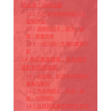
時該等、何時該動
72小時微觀觀察與14天
趨勢評估
週期性因子：週末、檔
期、節慶效應
一次只改一件事的實務守
則
內容資產積累：用長期信
號對抗短期波動
評論量、好評率與關鍵詞
覆蓋的複利
內容模組化：問答、規
格、保固資訊
社群與直播帶來的外部信