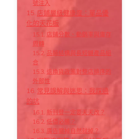
號注入
店鋪層級健康度：單品優
化的天花板
店鋪分數、動銷率與庫存
周轉
品類結構與長短鏈產品組
合
退換貨政策對整店排序的
外部性
常見誤解與迷思：我踩過
的坑
新刊登一定要天天改？
低價必勝？
廣告關掉自然就掉？