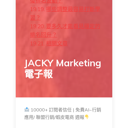
復排名波動？
哪些調整最容易打斷學
習？
要多久才能看見穩定的
排名回升？
相關文章
JACKY Marketing
電子報
10000+ 訂閱者信任 | 免費AI~行銷
應用/ 聯盟行銷/蝦皮電商 週報