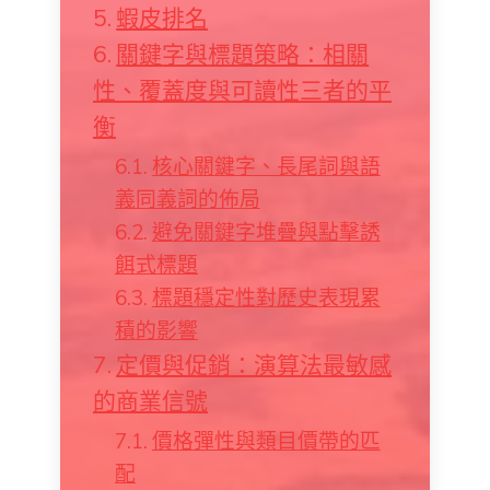
蝦皮排名
關鍵字與標題策略：相關
性、覆蓋度與可讀性三者的平
衡
核心關鍵字、長尾詞與語
義同義詞的佈局
避免關鍵字堆疊與點擊誘
餌式標題
標題穩定性對歷史表現累
積的影響
定價與促銷：演算法最敏感
的商業信號
價格彈性與類目價帶的匹
配