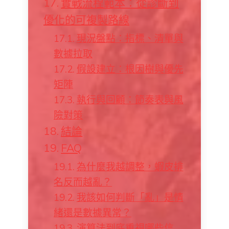
實戰流程範本：從診斷到
優化的可複製路線
現況盤點：指標、清單與
數據拉取
假設建立：根因樹與優先
矩陣
執行與回顧：節奏表與風
險對策
結論
FAQ
為什麼我越調整，蝦皮排
名反而越亂？
我該如何判斷「亂」是情
緒還是數據異常？
演算法到底重視哪些信