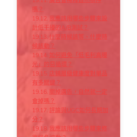
嗎？
我應該用哪些步驟來設
計低干擾的A/B測試？
什麼時候該等、什麼時
候該動？
如何避免「低毛利高曝
光」的惡循環？
店鋪層級健康度對單品
有多關鍵？
關掉廣告，自然就一定
會掉嗎？
評論與UGC如何長期加
分？
我應該用哪些步驟來修