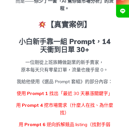
而是——
你少了一套「AI 幫你做市場分析」的流
程。
【真實案例】
小白新手靠一組 Prompt，14
天衝到日單 30+
一位剛從上班族轉做副業的新手賣家，
原本每天只有零星訂單，流量也幾乎是 0。
我給他使用《選品 Prompt 套組》的部分內容：
使用
Prompt 1
找出「最近 30 天暴漲關鍵字」
用
Prompt 4
挖市場需求（什麼人在找、為什麼
找）
用
Prompt 6
逆向拆解競品 listing（找對手弱