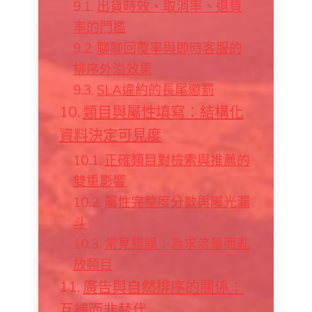
出貨時效、取消率、退貨
率的門檻
聊聊回覆率與即時客服的
排序外溢效果
SLA違約的長尾懲罰
類目與屬性填寫：結構化
資料決定可見度
正確類目對檢索與推薦的
雙重影響
屬性完整度分數與曝光漏
斗
常見錯誤：為求流量而亂
放類目
廣告與自然排序的關係：
互補而非替代