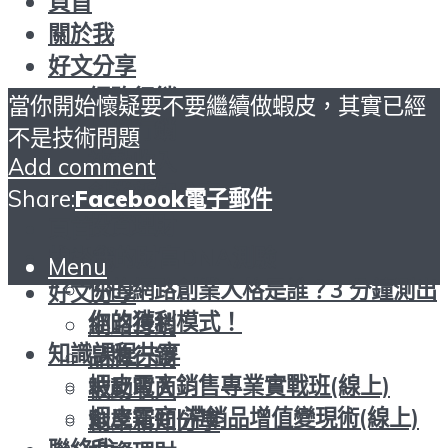
頁首
關於我
好文分享
網路行銷
當你開始懷疑要不要繼續做蝦皮，其實已經
品牌行銷
不是技術問題
被動收入
Add comment
創業新知分享
Share:
Facebook
電子郵件
投資理財
頁首
找出您的財富DNA測驗
關於我
Menu
你的網路創業人格是誰？3 分鐘測出
好文分享
你的獲利模式！
網路行銷
知識課程共享
品牌行銷
蝦皮電商銷售專業實戰班(線上)
被動收入
蝦皮電商|滯銷品增值變現術(線上)
創業新知分享