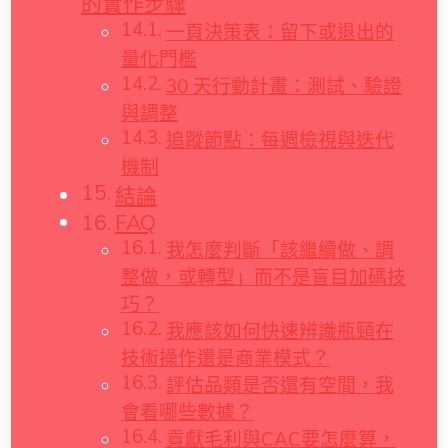
的實作步驟
一頁決策表：留下或退出的
量化門檻
30 天行動計畫：測試、驗證
與調整
追蹤節點：每週檢視與迭代
機制
結論
FAQ
我怎麼判斷「該繼續做、調
整做，或轉型」而不是盲目加碼技
巧？
我應該如何快速辨識瓶頸在
技術操作還是商業模式？
評估品類是否還有空間，我
會看哪些數據？
貢獻毛利與CAC要怎麼算，