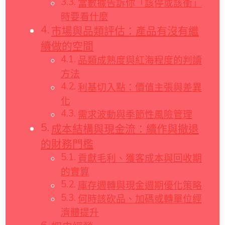
當數據告訴你「該停或該衝」
時要看什麼
市場與品類評估：產品有沒有繼
續做的空間
品類成熟度與紅海程度的判讀
方法
利基切入點：價值主張與差異
化
需求波動與季節性風險管理
成本結構與現金流：續作與撤退
的財務門檻
貢獻毛利、獲客成本與回收期
的實算
庫存週轉與現金週期優化策略
何時該砍品、加碼或轉單位經
濟體提升