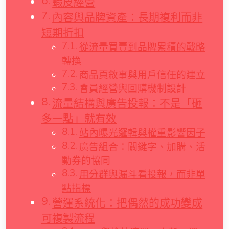
蝦皮經營
內容與品牌資產：長期複利而非
短期折扣
從流量買賣到品牌累積的戰略
轉換
商品頁敘事與用戶信任的建立
會員經營與回購機制設計
流量結構與廣告投報：不是「砸
多一點」就有效
站內曝光邏輯與權重影響因子
廣告組合：關鍵字、加購、活
動券的協同
用分群與漏斗看投報，而非單
點指標
營運系統化：把偶然的成功變成
可複製流程