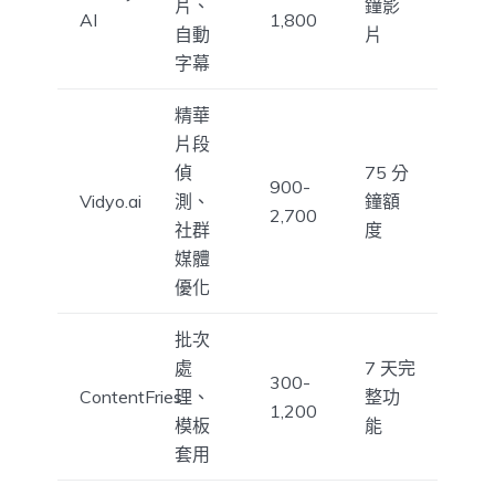
片、
鐘影
AI
1,800
自動
片
字幕
精華
片段
偵
75 分
900-
Vidyo.ai
測、
鐘額
2,700
社群
度
媒體
優化
批次
處
7 天完
300-
ContentFries
理、
整功
1,200
模板
能
套用