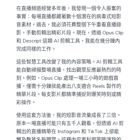
在直播頻道經營多年後，我發現一個令人振奮的
事實：每場直播都藏著數十個潛在的病毒式短影
音素材。過去，我必須花費整個下午重看直播錄
影，手動剪輯出精彩片段。現在，透過 Opus Clip
和 Descript 這類 AI 剪輯工具，我能在幾分鐘內
完成同樣的工作。
這些智慧工具改變了我的內容策略。AI 剪輯工具
能自動掃描整場直播，找出觀眾反應最熱烈的時
刻。例如，Opus Clip 處理一場三小時的遊戲直
播，僅需十分鐘就能產出八支適合 Reels 製作的
精華片段。每支影片都精準捕捉到爆笑時刻或精
彩操作。
使用這套方法後，我的短影音流量成長了三倍。
原本一場直播可能只有五千人觀看，但透過 AI 剪
輯出的直播精華在 Instagram 和 TikTok 上卻能
觸及數萬名新觀眾。這種內容再利用策略讓我的