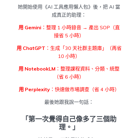
她開始使用《AI 工具應用懶人包》後，把 AI 當
成真正的助理：
用 Gemini
：整理 1 小時錄音 → 產出 SOP（直
接省 5 小時）
用 ChatGPT
：生成「30 天社群主題庫」（再省
10 小時）
用 NotebookLM
：整理課程資料、分類、統整
（省 6 小時）
用 Perplexity
：快速做市場調查（省 4 小時）
最後她跟我說一句話：
「第一次覺得自己像多了三個助
理。」