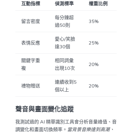
互動指標
偵測標準
權重比例
每分鐘超
留言密度
35%
過50則
愛心/笑臉
表情反應
25%
達30個
關鍵字重
相同詞彙
20%
複
出現10次
連續收到5
禮物贈送
20%
個以上
聲音與畫面變化追蹤
我測試過的 AI 精華識別工具會分析音量峰值、音
調變化和畫面切換頻率。
當背景音樂達到高潮、