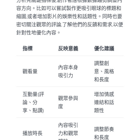
容方向。比如可以嘗試製作更吸引眼球的標題和
縮圖,或者增加影片的娛樂性和話題性。同時也要
密切關注觀眾的評論,了解他們的反饋和需求,以便
針對性地優化內容。
指標
反映意義
優化建議
調整創
內容本身
觀看量
意、風格
吸引力
和長度
互動量(評
增加情感
觀眾參與
論、分
連結和話
度
享、點讚)
題性
內容吸引
調整節奏
播放時長
力和觀眾
和長度