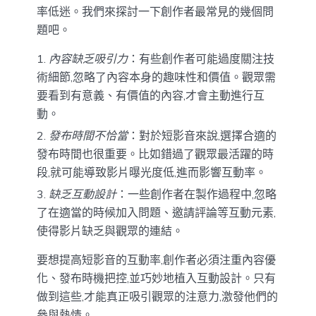
率低迷。我們來探討一下創作者最常見的幾個問
題吧。
內容缺乏吸引力
：有些創作者可能過度關注技
術細節,忽略了內容本身的趣味性和價值。觀眾需
要看到有意義、有價值的內容,才會主動進行互
動。
發布時間不恰當
：對於短影音來說,選擇合適的
發布時間也很重要。比如錯過了觀眾最活躍的時
段,就可能導致影片曝光度低,進而影響互動率。
缺乏互動設計
：一些創作者在製作過程中,忽略
了在適當的時候加入問題、邀請評論等互動元素,
使得影片缺乏與觀眾的連結。
要想提高短影音的互動率,創作者必須注重內容優
化、發布時機把控,並巧妙地植入互動設計。只有
做到這些,才能真正吸引觀眾的注意力,激發他們的
參與熱情。