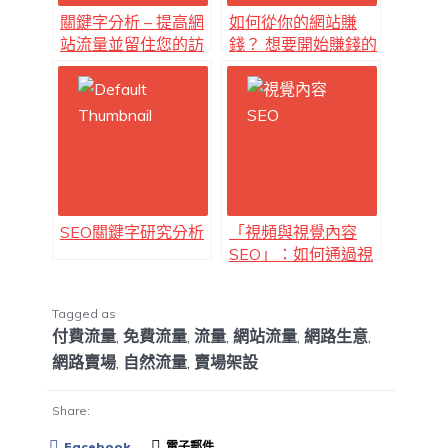
關鍵字分析 – 提高網
如何從你的網站賺
站流量並留住您的訪
錢？ 想要開始賺錢的
客
網站需要滿足幾個基
本條件如下
SEO關鍵字研究分析
「視頻與視覺內容
SEO」：如何通過視
頻內容優化提升流量
和轉化率
Tagged as
付費流量
,
免費流量
,
流量
,
網站流量
,
網路生意
,
網路賣場
,
自然流量
,
賣場架設
Share:
Facebook
電子郵件