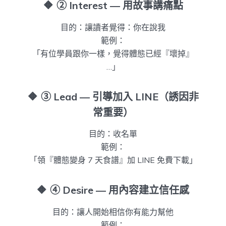
🔶
② Interest — 用故事講痛點
目的：讓讀者覺得：你在說我
範例：
「有位學員跟你一樣，覺得體態已經『壞掉』
…」
🔶
③ Lead — 引導加入 LINE（誘因非
常重要）
目的：收名單
範例：
「領『體態變身 7 天食譜』加 LINE 免費下載」
🔶
④ Desire — 用內容建立信任感
目的：讓人開始相信你有能力幫他
範例：