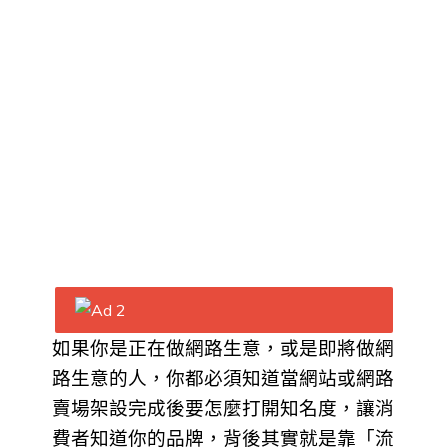
郵
件
隨
時
取
消
訂
閱
Bui
如果你是正在做網路生意，或是即將做網
路生意的人，你都必須知道當網站或網路
賣場架設完成後要怎麼打開知名度，讓消
費者知道你的品牌，背後其實就是靠「流