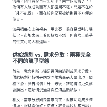
情緒，回到賣家日常生活中。同一個關鍵字下，
為何有人能成功而有人卻疲累不堪。問題不在於
「能不能做」，而在於你是否被擠到最不方便的
位置。
如果把每次上架視為一場比賽，很容易誤判市場
狀況。市場表面上看似擁擠不堪，但實際上競爭
的性質可能大相逕庭。
供給過剩 vs. 需求分散：兩種完全
不同的競爭型態
首先，我會判斷市場是否供給過剩或需求分散。
供給過剩的特徵是同款同規格商品大量出現，價
格下滑，廣告出價上升。最後，誰能撐得更久就
會勝出。這類情況通常與紅海品類類似。
相反，需求分散則是需求尚在，但被切割成多種
情境、規格與偏好。這時，我會尋找利基市場，