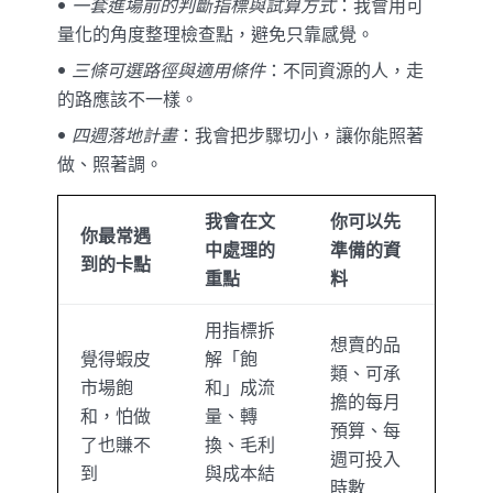
一套進場前的判斷指標與試算方式
：我會用可
量化的角度整理檢查點，避免只靠感覺。
三條可選路徑與適用條件
：不同資源的人，走
的路應該不一樣。
四週落地計畫
：我會把步驟切小，讓你能照著
做、照著調。
我會在文
你可以先
你最常遇
中處理的
準備的資
到的卡點
重點
料
用指標拆
想賣的品
覺得蝦皮
解「飽
類、可承
市場飽
和」成流
擔的每月
和，怕做
量、轉
預算、每
了也賺不
換、毛利
週可投入
到
與成本結
時數