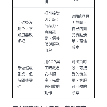
構
把可控變
3個競品頁
因分層：
上架後沒
面截圖、
商品力、
起色，不
自己的商
頁面訊
知道要改
品賣點清
息、價格
哪裡
單、預估
帶與服務
成本
流程
用SOP與
可出貨時
想做蝦皮
工時概念
段、可接
副業，但
安排順
受的備貨
時間很零
序，先做
量、客服
碎
高回收的
可回覆的
動作
頻率