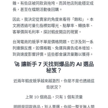
雜。有些店被同款貨拖垮，而其他店則能穩定成
長，甚至在檔期活動後回購。
因此，我決定從賣家的角度來看待「飽和」。本
文將透過可量化指標如曝光、點擊率、轉換率、
客單價與毛利率，探討蝦皮開店的現實。
台灣電商的競爭不單是價格問題。它涉及到一系
列連鎖反應，如價格戰、免運與廣告成本增加、
到貨速度影響評價。這些都會讓流量難以獲得。
🚀 讓新手 7 天找到爆品的 AI 選品
秘笈？
近兩年蝦皮競爭越來越激烈，你是不是也遇過這
些狀況？
上架 10 個商品，只有 1 個有流量
明明是同款商品，別人賣爆，你卻一整天無人問