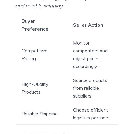
and reliable shipping
.
Buyer
Seller Action
Preference
Monitor
Competitive
competitors and
Pricing
adjust prices
accordingly
Source products
High-Quality
from reliable
Products
suppliers
Choose efficient
Reliable Shipping
logistics partners