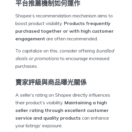
平台推薦機制如何運作
Shopee’s recommendation mechanism aims to
boost product visibility.
Products frequently
purchased together or with high customer
engagement
are often recommended.
To capitalize on this, consider offering
bundled
deals or promotions
to encourage increased
purchases.
賣家評級與商品曝光關係
A seller’s rating on Shopee directly influences
their product’s visibility.
Maintaining a high
seller rating through excellent customer
service and quality products
can enhance
your listings’ exposure.