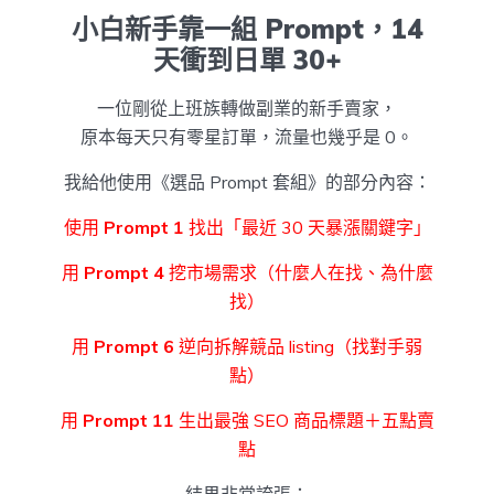
小白新手靠一組 Prompt，14
天衝到日單 30+
一位剛從上班族轉做副業的新手賣家，
原本每天只有零星訂單，流量也幾乎是 0。
我給他使用《選品 Prompt 套組》的部分內容：
使用
Prompt 1
找出「最近 30 天暴漲關鍵字」
用
Prompt 4
挖市場需求（什麼人在找、為什麼
找）
用
Prompt 6
逆向拆解競品 listing（找對手弱
點）
用
Prompt 11
生出最強 SEO 商品標題＋五點賣
點
結果非常誇張：