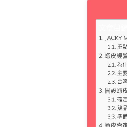
文章目
JACKY 
重
蝦皮經
為
主
台
開設蝦
確
競
準
蝦皮賣