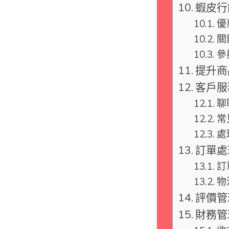
蝦皮行
優
關
參
提升商
客戶服
聊
常
處
訂單處
訂
物
評價管
財務管