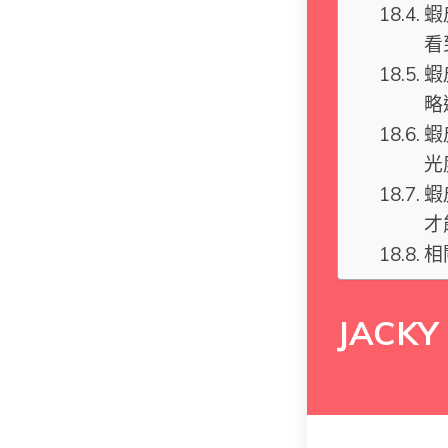
蝦
看
蝦
略
蝦
光
蝦
才
相
JACKY