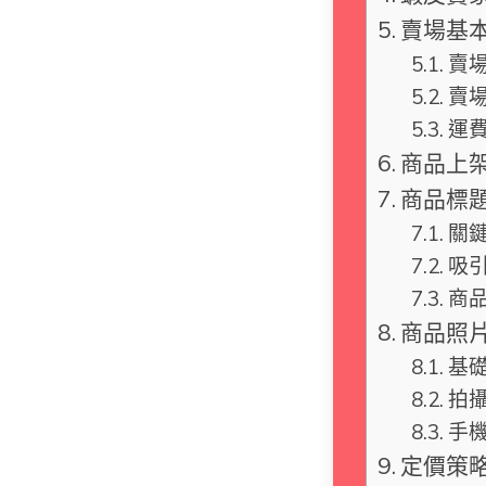
賣場基
賣
賣
運
商品上
商品標題
關
吸
商
商品照
基
拍
手機
定價策