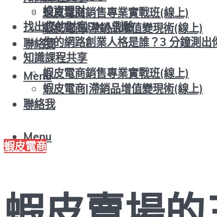
投資理財
蝦皮電商銷售專業實戰班(線上)
找出您的財富DNA測驗
蝦皮電商|滯銷品增值變現術(線上)
你的網路創業人格是誰？3 分鐘測出
聯絡我
知識課程共享
蝦皮電商銷售專業實戰班(線上)
Menu
蝦皮電商|滯銷品增值變現術(線上)
聯絡我
Menu
蝦皮電商
蝦皮賣場的