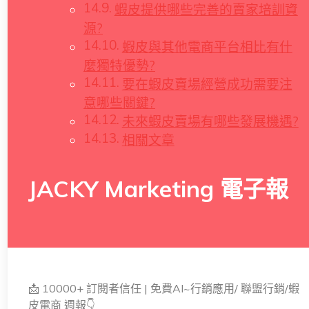
蝦皮提供哪些完善的賣家培訓資
源?
蝦皮與其他電商平台相比有什
麼獨特優勢?
要在蝦皮賣場經營成功需要注
意哪些關鍵?
未來蝦皮賣場有哪些發展機遇?
相關文章
JACKY Marketing 電子報
📩 10000+ 訂閱者信任 | 免費AI~行銷應用/ 聯盟行銷/蝦
皮電商 週報👇