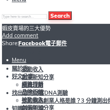
Search
蝦皮賣場的三大優勢
頁首
Add comment
關於我
Share:
Facebook
電子郵件
好文分享
網路行銷
Menu
頁首
品牌行銷
關於我
被動收入
好文分享
創業新知分享
網路行銷
投資理財
品牌行銷
找出您的財富DNA測驗
被動收入
你的網路創業人格是誰？3 分鐘測出
創業新知分享
知識課程共享