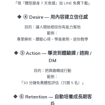
「領『體態變身 7 天食譜』加 LINE 免費下載」
🔶
④ Desire — 用內容建立信任感
目的：讓人開始相信你有能力幫他
範例：
專業解析、體驗心得、學員案例、迷你教學
🔶
⑤ Action — 導流到體驗課 / 諮詢 /
DM
目的：把興趣轉成行動
範例：
「30 分鐘免費體態評估（只開 5 名）」
🔶
⑥ Retention — 自動培養成長期客
戶