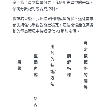
率。為了量到增量效果，我使用差異中的差異、
傾向分數配對或合成控制。
驗證結束後，我把結果回饋模型調參。這樣需求
預測與強化學習就能更穩定。這個閉環能在高變
動的電商環境中持續優化 AI 動態定價。
與
用
定
到
重
關
價
的
層
點
鍵
策
技
級
內
指
略
術/
容
標
的
方
關
法
聯
站
內