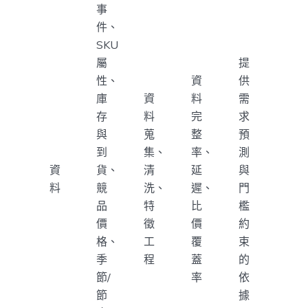
事
件、
SKU
屬
提
性、
資
供
庫
資
料
需
存
料
完
求
與
蒐
整
預
到
集、
率、
測
資
貨、
清
延
與
料
競
洗、
遲、
門
品
特
比
檻
價
徵
價
約
格、
工
覆
束
季
程
蓋
的
節/
率
依
節
據