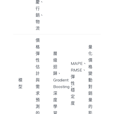
慶、
行
銷、
物
流
價
格
量
彈
層
化
性
級
價
MAPE、
估
迴
格
RMSE、
計
歸、
變
彈
模
與
Gradient
動
性
型
需
Boosting、
對
穩
求
深
銷
定
預
度
量
度
測
學
的
的
習
影