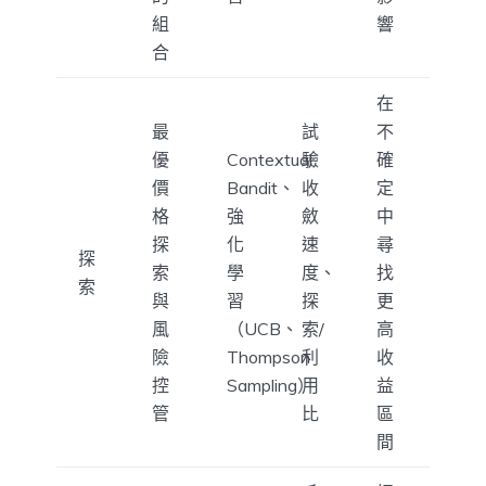
組
響
合
在
最
試
不
優
Contextual
驗
確
價
Bandit、
收
定
格
強
斂
中
探
化
速
尋
探
索
學
度、
找
索
與
習
探
更
風
（UCB、
索/
高
險
Thompson
利
收
控
Sampling）
用
益
管
比
區
間