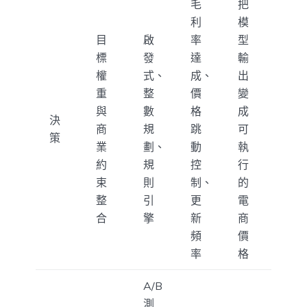
毛
把
利
模
目
啟
率
型
標
發
達
輸
權
式、
成、
出
重
整
價
變
與
數
格
成
決
商
規
跳
可
策
業
劃、
動
執
約
規
控
行
束
則
制、
的
整
引
更
電
合
擎
新
商
頻
價
率
格
A/B
測