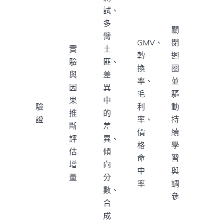
試、
多
關
臂
GMV、
閉
實
土
轉
迴
驗
匪、
換
圈
與
差
率、
並
因
異
毛
驅
果
中
驗
利
動
推
的
證
率、
持
斷
差
價
續
評
異、
格
學
估
傾
命
習
增
向
中
與
量
分
率
調
數、
參
合
成