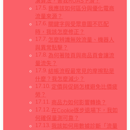
演算法，害我ROAS下滑？
我應該如何區分與優化電商
流量來源？
關鍵字與受眾意圖不匹配
時，我該怎麼修正？
怎麼辨識無效流量、機器人
與異常點擊？
為何著陸頁與商品頁會讓流
量流失？
結帳流程最常見的摩擦點是
什麼？我怎麼減少？
定價與促銷怎樣避免比價疲
勞？
商品力如何影響轉換？
在Cookie逐步退場下，我如
何確保量測可靠？
我該如何用數據診斷「流量