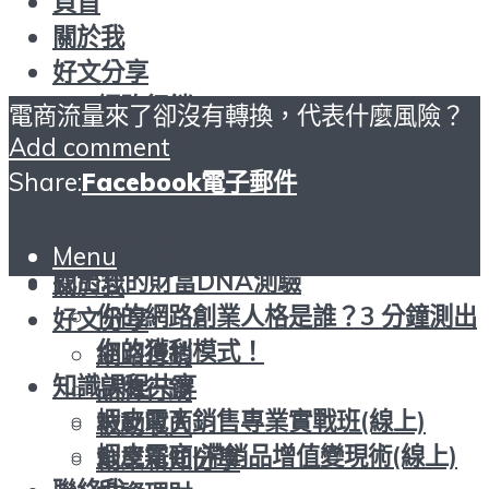
頁首
關於我
好文分享
網路行銷
電商流量來了卻沒有轉換，代表什麼風險？
品牌行銷
Add comment
被動收入
Share:
Facebook
電子郵件
創業新知分享
投資理財
頁首
Menu
找出您的財富DNA測驗
關於我
你的網路創業人格是誰？3 分鐘測出
好文分享
你的獲利模式！
網路行銷
知識課程共享
品牌行銷
蝦皮電商銷售專業實戰班(線上)
被動收入
蝦皮電商|滯銷品增值變現術(線上)
創業新知分享