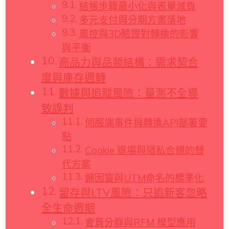
結帳步驟最小化與表單減負
多元支付與分期方案落地
風控與3D驗證對轉換的影響
與平衡
商品力與品類結構：需求契合
度與庫存週轉
數據與追蹤風險：量測不全導
致誤判
伺服端事件與轉換API部署要
點
Cookie 退場與隱私合規的替
代方案
歸因窗與UTM命名的標準化
留存與LTV風險：只追新客忽略
全生命週期
會員分群與RFM 模型應用