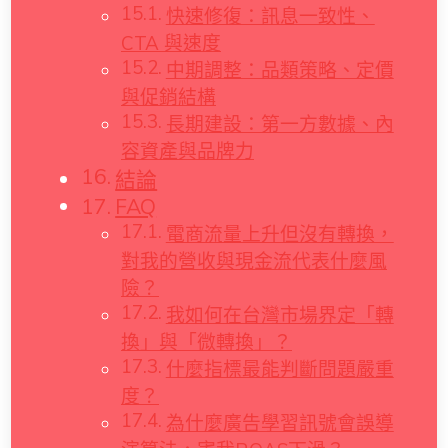
快速修復：訊息一致性、
CTA 與速度
中期調整：品類策略、定價
與促銷結構
長期建設：第一方數據、內
容資產與品牌力
結論
FAQ
電商流量上升但沒有轉換，
對我的營收與現金流代表什麼風
險？
我如何在台灣市場界定「轉
換」與「微轉換」？
什麼指標最能判斷問題嚴重
度？
為什麼廣告學習訊號會誤導