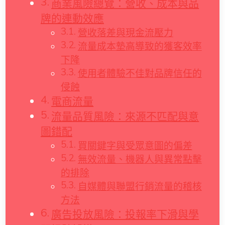
商業風險總覽：營收、成本與品
牌的連動效應
營收落差與現金流壓力
流量成本墊高導致的獲客效率
下降
使用者體驗不佳對品牌信任的
侵蝕
電商流量
流量品質風險：來源不匹配與意
圖錯配
買關鍵字與受眾意圖的偏差
無效流量、機器人與異常點擊
的排除
自媒體與聯盟行銷流量的稽核
方法
廣告投放風險：投報率下滑與學