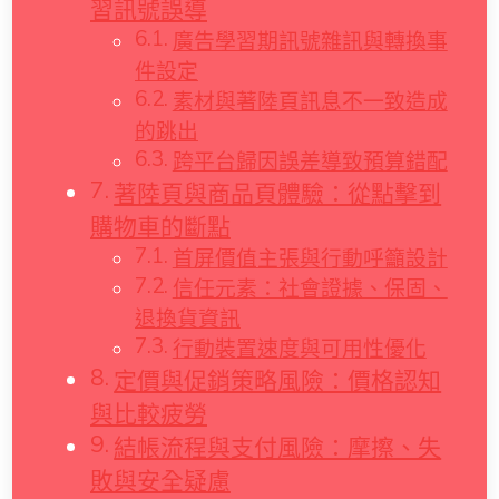
習訊號誤導
廣告學習期訊號雜訊與轉換事
件設定
素材與著陸頁訊息不一致造成
的跳出
跨平台歸因誤差導致預算錯配
著陸頁與商品頁體驗：從點擊到
購物車的斷點
首屏價值主張與行動呼籲設計
信任元素：社會證據、保固、
退換貨資訊
行動裝置速度與可用性優化
定價與促銷策略風險：價格認知
與比較疲勞
結帳流程與支付風險：摩擦、失
敗與安全疑慮