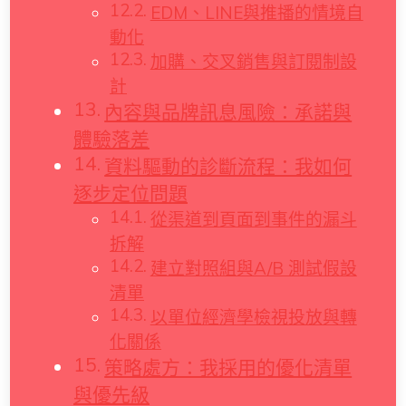
EDM、LINE與推播的情境自
動化
加購、交叉銷售與訂閱制設
計
內容與品牌訊息風險：承諾與
體驗落差
資料驅動的診斷流程：我如何
逐步定位問題
從渠道到頁面到事件的漏斗
拆解
建立對照組與A/B 測試假設
清單
以單位經濟學檢視投放與轉
化關係
策略處方：我採用的優化清單
與優先級