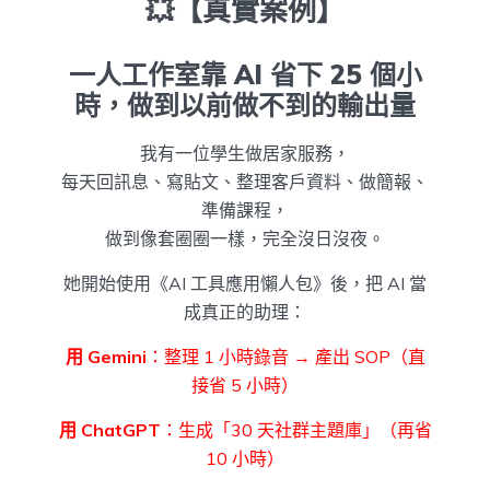
💥【真實案例】
一人工作室靠 AI 省下 25 個小
時，做到以前做不到的輸出量
我有一位學生做居家服務，
每天回訊息、寫貼文、整理客戶資料、做簡報、
準備課程，
做到像套圈圈一樣，完全沒日沒夜。
她開始使用《AI 工具應用懶人包》後，把 AI 當
成真正的助理：
用 Gemini
：整理 1 小時錄音 → 產出 SOP（直
接省 5 小時）
用 ChatGPT
：生成「30 天社群主題庫」（再省
10 小時）