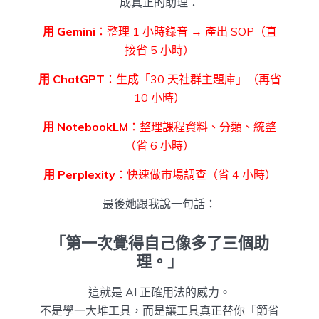
成真正的助理：
用 Gemini
：整理 1 小時錄音 → 產出 SOP（直
接省 5 小時）
用 ChatGPT
：生成「30 天社群主題庫」（再省
10 小時）
用 NotebookLM
：整理課程資料、分類、統整
（省 6 小時）
用 Perplexity
：快速做市場調查（省 4 小時）
最後她跟我說一句話：
「第一次覺得自己像多了三個助
理。」
這就是 AI 正確用法的威力。
不是學一大堆工具，而是讓工具真正替你「節省