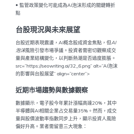
監管政策變化可能成為AI泡沫形成的關鍵轉折
點
台股現況與未來展望
台股近期表現震盪，AI概念股成資金焦點，但
AI
泡沫
風險引發市場爭議。投資者需密切觀察成交
量與產業結構變化，以判斷熱潮是否過度膨脹。
src=”https://seowriting.ai/32_6.png” alt=”AI泡沫
的影響與台股展望” align=”center”>
近期市場趨勢與數據觀察
數據顯示，電子股今年累計漲幅高達20%，其中
半導體與AI相關企業占交易量35%。然而，成交
量與股價波動率指數同步上升，顯示投資人風險
偏好升高。業者需留意三大現象：