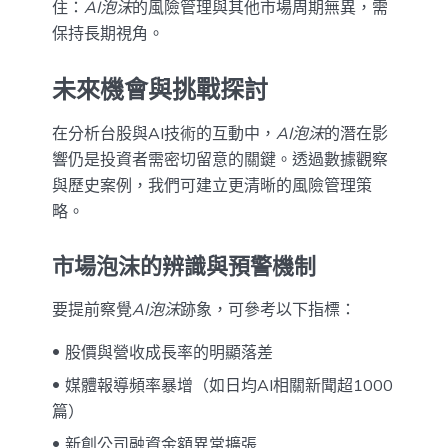
住：
AI泡沫
的風險管理與其他市場周期無異，需
保持長期視角。
未來機會與挑戰探討
在分析台股與AI技術的互動中，
AI泡沫
的潛在影
響仍是投資者需密切留意的關鍵。透過數據觀察
與歷史案例，我們可建立更清晰的風險管理策
略。
市場泡沫的辨識與預警機制
要提前察覺
AI泡沫
跡象，可參考以下指標：
股價與營收成長率的明顯落差
媒體報導頻率暴增（如日均AI相關新聞超1000
篇）
新創公司融資金額異常擴張