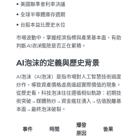
美國聯準會利率決議
全球半導體庫存週期
台股本益比歷史水位
市場波動中，掌握經濟指標與產業基本面，有助
判斷
AI泡沫
風險是否正在累積。
AI泡沫的定義與歷史背景
AI泡沫（AI泡沫）是指市場對人工智慧技術過度
炒作，導致資產價格虛高遠超實際價值的現象。
從歷史看，科技泡沫往往遵循相似軌跡：初期技
術突破→媒體熱炒→資金瘋狂湧入→估值脫離基
本面→最終泡沫破裂。
爆發
事件
時間
後果
原因