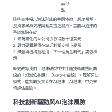
品氾
濫
這些事件揭示泡沫形成的共同特徵：
過度槓桿
、
投資者羊群效應
與
短期追逐熱門
。當前AI泡沫的
爭議焦點在於：
1. 未商業化的AI公司卻募得數十億美元
2. 算力硬體股價在缺乏利潤支撐下暴漲
3. 媒體與機構競相用「下一個黃金時代」誇張標
題
歷史教導我們，泡沫破裂往往伴隨技術成熟度曲
線的「幻滅低谷期」（Gartner曲線）。理解這些
模式，能幫助投資者在AI泡沫（AI泡沫）中更審
慎評估風險。
科技創新驅動與AI泡沫風險