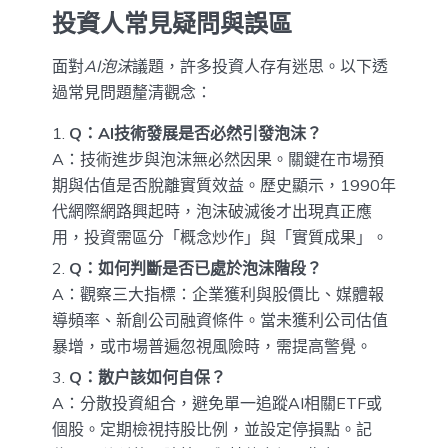
投資人常見疑問與誤區
面對
AI泡沫
議題，許多投資人存有迷思。以下透
過常見問題釐清觀念：
Q：AI技術發展是否必然引發泡沫？
A：技術進步與泡沫無必然因果。關鍵在市場預
期與估值是否脫離實質效益。歷史顯示，1990年
代網際網路興起時，泡沫破滅後才出現真正應
用，投資需區分「概念炒作」與「實質成果」。
Q：如何判斷是否已處於泡沫階段？
A：觀察三大指標：企業獲利與股價比、媒體報
導頻率、新創公司融資條件。當未獲利公司估值
暴增，或市場普遍忽視風險時，需提高警覺。
Q：散户該如何自保？
A：分散投資組合，避免單一追蹤AI相關ETF或
個股。定期檢視持股比例，並設定停損點。記