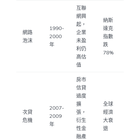
互聯
網興
納斯
起，
1990-
達克
網路
企業
2000
指數
泡沫
未盈
年
跌
利仍
78%
高估
值
房市
信貸
過度
擴
全球
2007-
次貸
張，
經濟
2009
危機
衍生
大衰
年
性金
退
融產