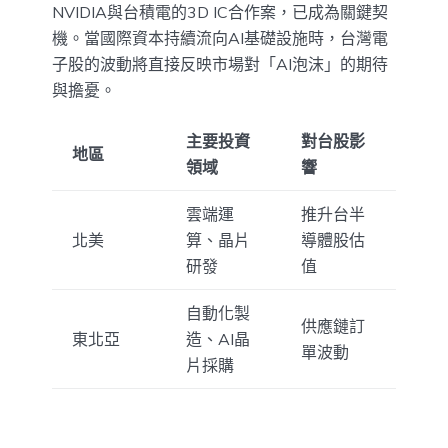
NVIDIA與台積電的3D IC合作案，已成為關鍵契
機。當國際資本持續流向AI基礎設施時，台灣電
子股的波動將直接反映市場對「AI泡沫」的期待
與擔憂。
主要投資
對台股影
地區
領域
響
雲端運
推升台半
北美
算、晶片
導體股估
研發
值
自動化製
供應鏈訂
東北亞
造、AI晶
單波動
片採購