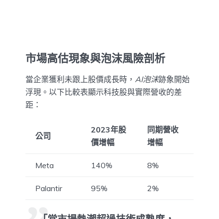
市場高估現象與泡沫風險剖析
當企業獲利未跟上股價成長時，
AI泡沫
跡象開始
浮現。以下比較表顯示科技股與實際營收的差
距：
2023年股
同期營收
公司
價增幅
增幅
Meta
140%
8%
Palantir
95%
2%