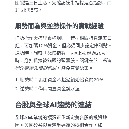
關股連三日上漲，先確認技術指標是否過熱，而
非立即追高。
順勢而為與逆勢操作的實戰經驗
追勢操作需搭配嚴格規則：若AI相關指數連五日
紅，可加碼10%資金，但必須同步設定停利點。
逆勢時，觀察「恐慌指數」VIX上揚超過25%
時，分批低接被錯殺的藍籌股。關鍵在於：
所有
操作都需先模擬測試
，避免直覺決策。
順勢時：追加資金不超過初始投資的20%
逆勢時：僅用閒置資金試水溫
台股與全球AI趨勢的連結
全球AI產業鏈的擴張正重新定義台股的投資地
圖。美國矽谷與台灣半導體的技術合作，如