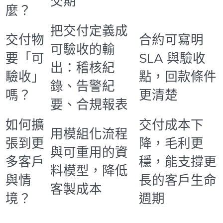
交期
麼？
把交付定義成
交付物
合約可寫明
可驗收的輸
要「可
SLA 與驗收
出：稽核紀
驗收」
點，回款條件
錄、告警紀
嗎？
更清楚
要、合規報表
如何擴
交付成本下
用模組化流程
張到更
降，毛利更
與可重用的資
多客戶
穩，能支撐更
料模型，降低
與情
長的客戶生命
客製成本
境？
週期