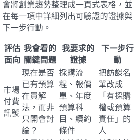
會將創業趨勢整理成一頁式表格，並
在每一項中詳細列出可驗證的證據與
下一步行動。
評估
我會看的
我要求的
下一步行
面向
關鍵問題
證據
動
現在是否
採購流
把訪談名
已有預算
程、報價
單改成
市場
在買解
單、年度
「有採購
付費
法，而非
預算科
權或預算
訊號
只開會討
目、續約
責任」的
論？
條件
人