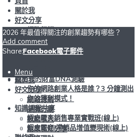
頁首
關於我
好文分享
網路行銷
2026 年最值得關注的創業趨勢有哪些？
品牌行銷
Add comment
被動收入
Share:
Facebook
電子郵件
創業新知分享
投資理財
頁首
Menu
找出您的財富DNA測驗
關於我
你的網路創業人格是誰？3 分鐘測出
好文分享
你的獲利模式！
網路行銷
知識課程共享
品牌行銷
蝦皮電商銷售專業實戰班(線上)
被動收入
蝦皮電商|滯銷品增值變現術(線上)
創業新知分享