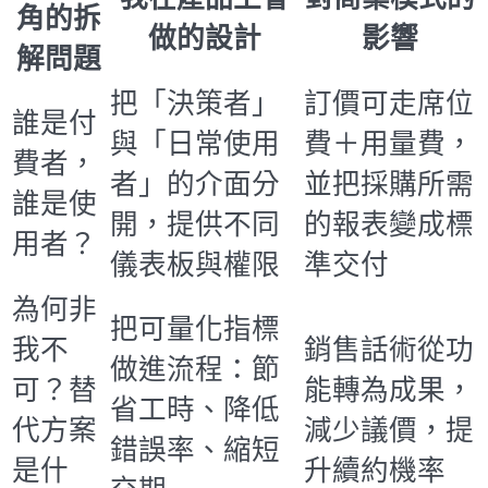
角的拆
做的設計
影響
解問題
把「決策者」
訂價可走席位
誰是付
與「日常使用
費＋用量費，
費者，
者」的介面分
並把採購所需
誰是使
開，提供不同
的報表變成標
用者？
儀表板與權限
準交付
為何非
把可量化指標
我不
銷售話術從功
做進流程：節
可？替
能轉為成果，
省工時、降低
代方案
減少議價，提
錯誤率、縮短
是什
升續約機率