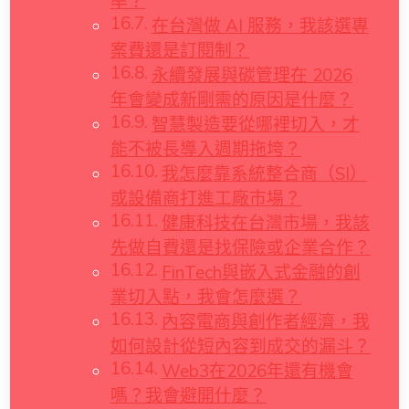
率？
在台灣做 AI 服務，我該選專
案費還是訂閱制？
永續發展與碳管理在 2026
年會變成新剛需的原因是什麼？
智慧製造要從哪裡切入，才
能不被長導入週期拖垮？
我怎麼靠系統整合商（SI）
或設備商打進工廠市場？
健康科技在台灣市場，我該
先做自費還是找保險或企業合作？
FinTech與嵌入式金融的創
業切入點，我會怎麼選？
內容電商與創作者經濟，我
如何設計從短內容到成交的漏斗？
Web3在2026年還有機會
嗎？我會避開什麼？