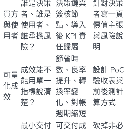
誰是決策
決策鏈與
針對決策
買方
者、誰是
簽核節
者寫一頁
與使
使用者、
點、導入
價值主張
用者
誰承擔風
後 KPI 責
與風險說
險？
任歸屬
明
節省時
成效能不
數、良率
設計 PoC
可量
能用單一
提升、轉
驗收表與
化成
指標說清
換率變
前後測計
效
楚？
化、對帳
算方式
週期縮短
最小交付
可交付成
砍掉非必