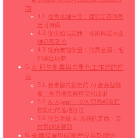
向
從需求端出發：痛點是否強烈
且可持續
從供給端驗證：技術與成本曲
線是否到位
從商業端衡量：付費意願、毛
利與回收期
AI 原生創業與自動化工作流的普
及
我會優先鎖定的 AI 產品型機
會：垂直場景與可交付成果
AI Agent、RPA 與內部流程
自動化的落地打法
在台灣做 AI 服務的定價、交
付與維運要點
永續發展與碳管理成為新剛需