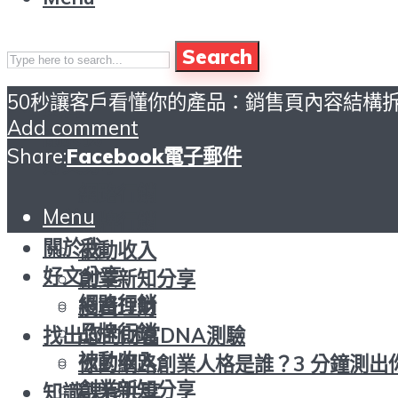
Search
50秒讓客戶看懂你的產品：銷售頁內容結構
頁首
Add comment
關於我
Share:
Facebook
電子郵件
好文分享
網路行銷
Menu
頁首
品牌行銷
關於我
被動收入
好文分享
創業新知分享
網路行銷
投資理財
品牌行銷
找出您的財富DNA測驗
被動收入
你的網路創業人格是誰？3 分鐘測出
創業新知分享
知識課程共享