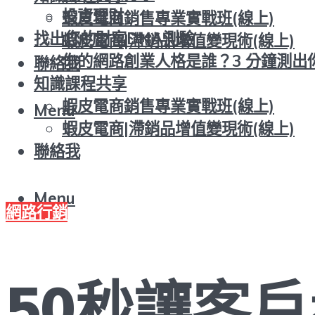
投資理財
蝦皮電商銷售專業實戰班(線上)
找出您的財富DNA測驗
蝦皮電商|滯銷品增值變現術(線上)
你的網路創業人格是誰？3 分鐘測出
聯絡我
知識課程共享
蝦皮電商銷售專業實戰班(線上)
Menu
蝦皮電商|滯銷品增值變現術(線上)
聯絡我
Menu
網路行銷
50秒讓客