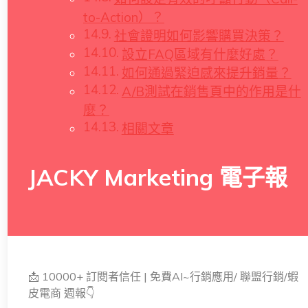
to-Action）？
社會證明如何影響購買決策？
設立FAQ區域有什麼好處？
如何通過緊迫感來提升銷量？
A/B測試在銷售頁中的作用是什
麼？
相關文章
JACKY Marketing 電子報
📩 10000+ 訂閱者信任 | 免費AI~行銷應用/ 聯盟行銷/蝦
皮電商 週報👇