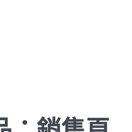
品：銷售頁