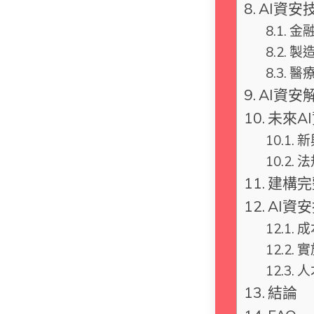
AI資
金融
製
醫
AI資安
未來A
新
法
建構完
AI資
成
實
人
結論