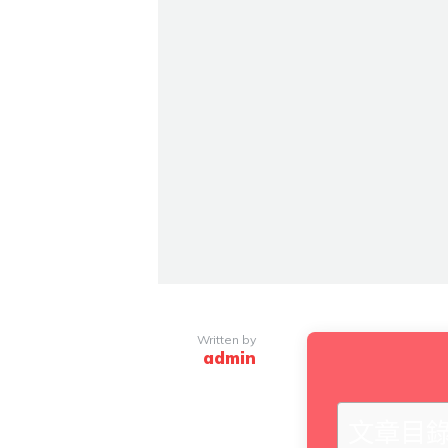
Written by
admin
文章目