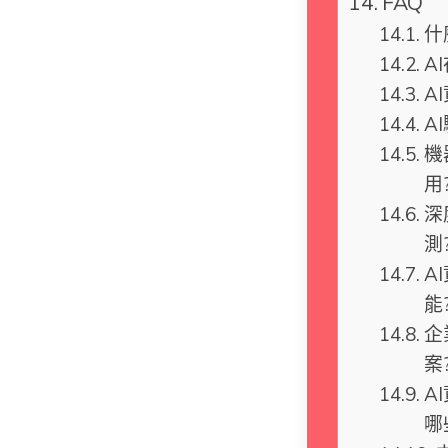
FAQ
什
A
A
A
機
用
深
測
A
能
企
案
A
哪