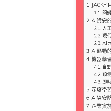
JACKY 
關
AI資安
人
現
AI
AI驅動
機器學
自
預
即
深度學
AI資安
企業實