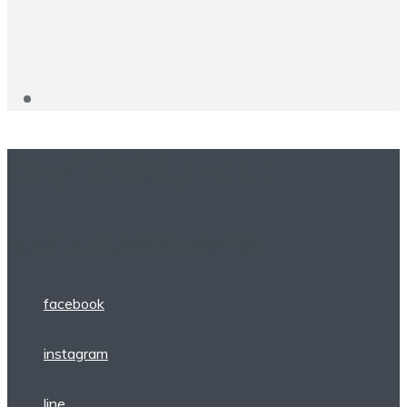
我是行銷癡漢JACKY
電商狂人|品牌經營|網路行銷
facebook
instagram
line