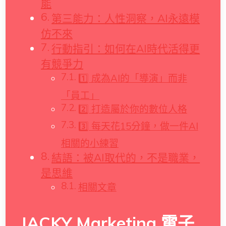
能
第三能力：人性洞察，AI永遠模
仿不來
行動指引：如何在AI時代活得更
有競爭力
1️⃣ 成為AI的「導演」而非
「員工」
2️⃣ 打造屬於你的數位人格
3️⃣ 每天花15分鐘，做一件AI
相關的小練習
結語：被AI取代的，不是職業，
是思維
相關文章
JACKY Marketing 電子