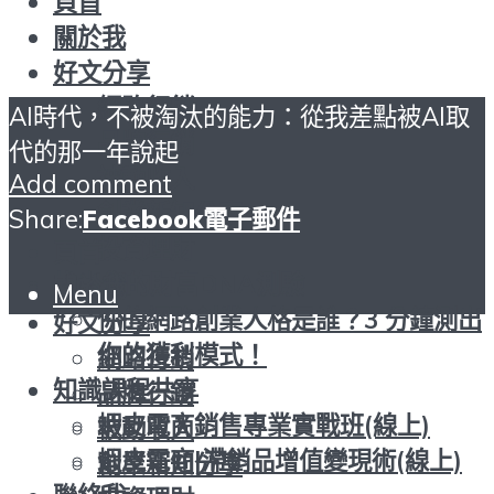
頁首
關於我
好文分享
網路行銷
AI時代，不被淘汰的能力：從我差點被AI取
品牌行銷
代的那一年說起
被動收入
Add comment
創業新知分享
Share:
Facebook
電子郵件
投資理財
頁首
找出您的財富DNA測驗
關於我
Menu
你的網路創業人格是誰？3 分鐘測出
好文分享
你的獲利模式！
網路行銷
知識課程共享
品牌行銷
蝦皮電商銷售專業實戰班(線上)
被動收入
蝦皮電商|滯銷品增值變現術(線上)
創業新知分享