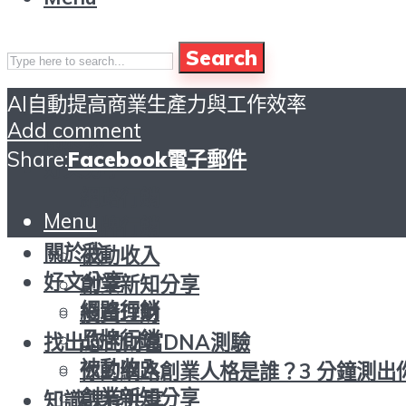
Search
AI自動提高商業生產力與工作效率
頁首
Add comment
關於我
Share:
Facebook
電子郵件
好文分享
網路行銷
Menu
頁首
品牌行銷
關於我
被動收入
好文分享
創業新知分享
網路行銷
投資理財
品牌行銷
找出您的財富DNA測驗
被動收入
你的網路創業人格是誰？3 分鐘測出
創業新知分享
知識課程共享