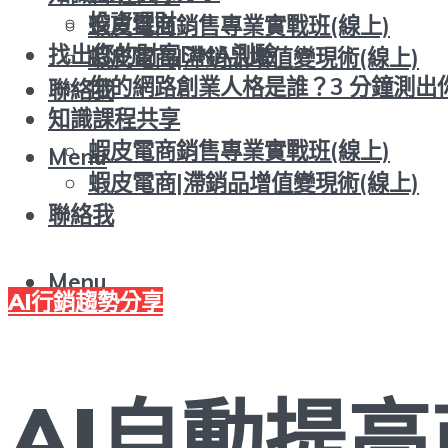
投資理財
蝦皮電商銷售專業實戰班(線上)
找出您的財富DNA測驗
蝦皮電商|滯銷品增值變現術(線上)
你的網路創業人格是誰？3 分鐘測出
聯絡我
知識課程共享
蝦皮電商銷售專業實戰班(線上)
Menu
蝦皮電商|滯銷品增值變現術(線上)
聯絡我
Menu
AI行銷趨勢分享
AI自動提