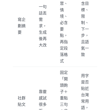
眾、
含目
一句
情
標、
話丟
境、
限
寫企
需
必含
制、
劃摘
求，
要
下一
要
生成
點，
步，
後再
再指
且語
大改
定段
氣一
落格
致
式
固定
用字
「開
是否
頭鉤
貼近
靠靈
子＋
台灣
社群
感試
重點
常用
貼文
很多
三句
語，