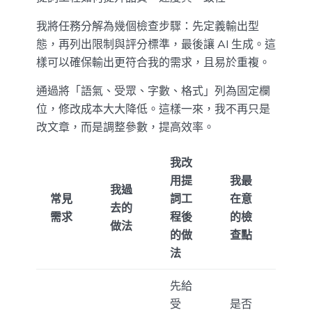
我將任務分解為幾個檢查步驟：先定義輸出型
態，再列出限制與評分標準，最後讓 AI 生成。這
樣可以確保輸出更符合我的需求，且易於重複。
通過將「語氣、受眾、字數、格式」列為固定欄
位，修改成本大大降低。這樣一來，我不再只是
改文章，而是調整參數，提高效率。
我改
用提
我最
我過
常見
詞工
在意
去的
需求
程後
的檢
做法
的做
查點
法
先給
受
是否