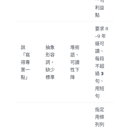
利益
點
要求 8
–9 年
級可
說
抽象
堆術
讀、
「寫
形容
語、
每段
得專
詞，
可讀
不超
業一
缺少
性下
過
3
點」
標準
降
句、
用短
句
指定
用條
列列