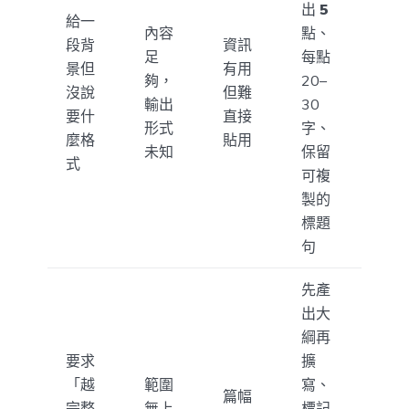
出
5
給一
內容
點、
段背
資訊
足
每點
景但
有用
夠，
20–
沒說
但難
輸出
30
要什
直接
形式
字、
麼格
貼用
未知
保留
式
可複
製的
標題
句
先產
出大
綱再
要求
擴
「越
範圍
寫、
篇幅
完整
無上
標記