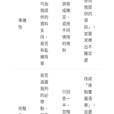
使用
可由
測寫
我提
我提
成確
供的
供的
定、
準確
資
資料
混用
性
訊」，
支
不同
並要
持，
情境
求標
是否
的規
出不
有亂
則
確定
補背
處
景
是否
改成
涵蓋
「逐
我列
只回
點覆
的必
答一
蓋清
帶
半、
單」，
完整
點、
忽略
並要