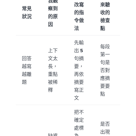
我觀
改寫
來驗
常見
察到
的指
收的
狀況
的原
令做
檢查
因
法
點
先輸
每段
上下
出
5
第一
回答
文太
句摘
句是
越寫
長，
要，
否對
越離
重點
再依
應摘
題
被稀
摘要
要要
釋
寫正
點
文
把不
確定
是否
處標
出現
缺資
為