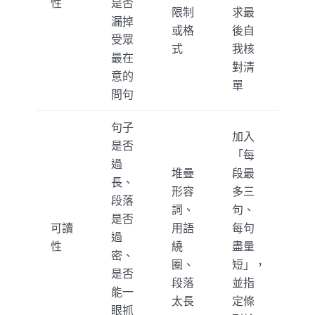
性
是否
限制
求最
漏掉
或格
後自
受眾
式
我核
最在
對清
意的
單
問句
句子
加入
是否
「每
過
堆疊
段最
長、
形容
多三
段落
詞、
句、
是否
可讀
用語
每句
過
性
繞
盡量
密、
圈、
短」，
是否
段落
並指
能一
太長
定條
眼抓