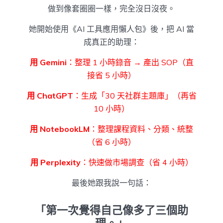
做到像套圈圈一樣，完全沒日沒夜。
她開始使用《AI 工具應用懶人包》後，把 AI 當
成真正的助理：
用 Gemini
：整理 1 小時錄音 → 產出 SOP（直
接省 5 小時）
用 ChatGPT
：生成「30 天社群主題庫」（再省
10 小時）
用 NotebookLM
：整理課程資料、分類、統整
（省 6 小時）
用 Perplexity
：快速做市場調查（省 4 小時）
最後她跟我說一句話：
「第一次覺得自己像多了三個助
理。」