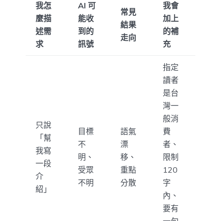
我怎
AI 可
我會
常見
麼描
能收
加上
結果
述需
到的
的補
走向
求
訊號
充
指定
讀者
是台
灣一
般消
只說
目標
語氣
費
「幫
不
漂
者、
我寫
明、
移、
限制
一段
受眾
重點
120
介
不明
分散
字
紹」
內、
要有
一句