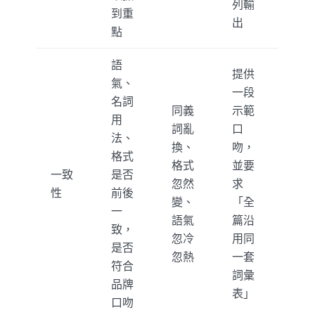
列輸
到重
出
點
語
提供
氣、
一段
名詞
同義
示範
用
詞亂
口
法、
換、
吻，
格式
格式
並要
一致
是否
忽然
求
性
前後
變、
「全
一
語氣
篇沿
致，
忽冷
用同
是否
忽熱
一套
符合
詞彙
品牌
表」
口吻