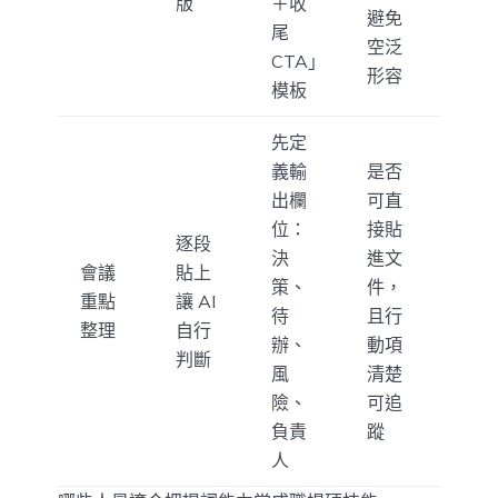
版
＋收
避免
尾
空泛
CTA」
形容
模板
先定
義輸
是否
出欄
可直
位：
接貼
逐段
決
進文
會議
貼上
策、
件，
重點
讓 AI
待
且行
整理
自行
辦、
動項
判斷
風
清楚
險、
可追
負責
蹤
人