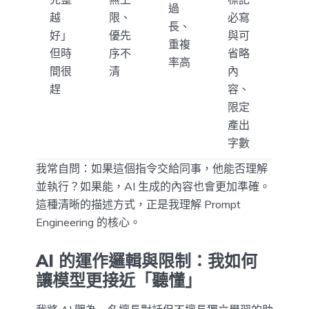
過
越
限、
必寫
長、
好」
優先
與可
重複
但時
序不
省略
率高
間很
清
內
趕
容、
限定
產出
字數
我常自問：如果這個指令交給同事，他能否理解
並執行？如果能，AI 生成的內容也會更加準確。
這種清晰的描述方式，正是我理解 Prompt
Engineering 的核心。
AI 的運作邏輯與限制：我如何
讓模型更接近「聽懂」