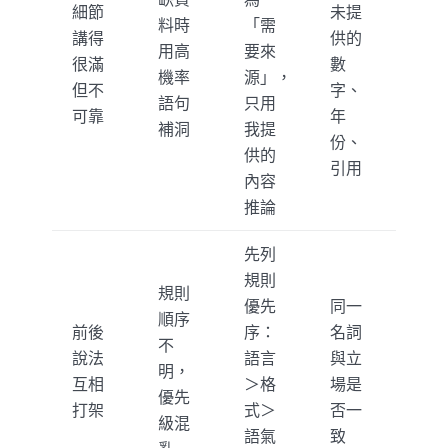
細節
未提
料時
「需
講得
供的
用高
要來
很滿
數
機率
源」，
但不
字、
語句
只用
可靠
年
補洞
我提
份、
供的
引用
內容
推論
先列
規則
規則
優先
同一
順序
前後
序：
名詞
不
說法
語言
與立
明，
互相
＞格
場是
優先
打架
式＞
否一
級混
語氣
致