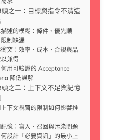
實需求
源頭之一：目標與指令不清造
差
求描述的模糊：條件、優先順
、限制缺漏
標衝突：效率、成本、合規與品
難以兼得
何用可驗證的 Acceptance
teria 降低誤解
源頭之二：上下文不足與記憶
制
期上下文視窗的限制如何影響推
期記憶：寫入、召回與污染問題
如何設計「必要資訊」的最小上