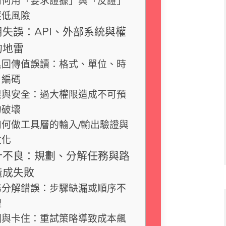
如何用「要求證據」與「反證」
壓低風險
失誤：API、外部系統與權
的地雷
具回傳值誤讀：格式、單位、時
、編碼
限與安全：過大權限造成不可預
的破壞
如何做工具層的輸入/輸出驗證與
盒化
計不良：規劃、分解任務與路
造成失敗
務分解錯誤：步驟缺漏或順序不
理
圈與卡住：重試策略導致成本飆