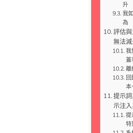
升
我
為
評估與
無法減
我
蓋
離
回
本
提示詞
示注入
提
特
系