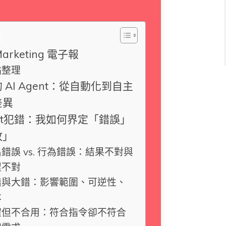
錄
Marketing 電子報
點整理
 AI Agent：從自動化到自主
差異
gent犯錯：我如何界定「錯誤」
敗」
錯誤 vs. 行為錯誤：結果不對與
程不對
錯與大錯：影響範圍、可逆性、
本
確但不合用：符合指令卻不符合