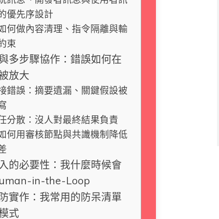
的優先序設計
如何做內容清理、指令隔離與輸
約束
與多步驟協作：錯誤如何在
被放大
接錯誤：摘要遺漏、關鍵假設被
寫
任分散：沒人對最終結果負責
如何用審核節點與共識機制降低
差
入的必要性：我什麼時候會
man-in-the-Loop
防實作：我常用的防呆清單
模式