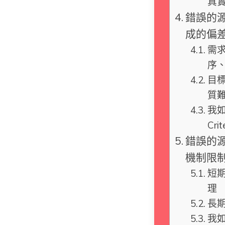
真
錯誤的
成的偏
需
序
目
質
我如
Cri
錯誤的
機制限
短
理
長
我