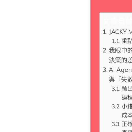
文章目
JACKY 
重
我眼中的
決策的
AI A
與「失
輸出
過
小
成
正