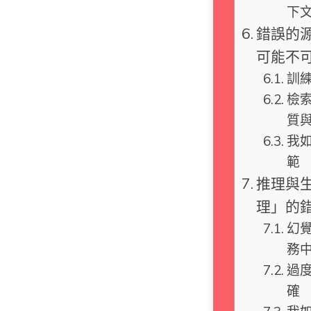
下
錯誤的
可能不
訓
檢
質
我
範
推理與
理」的
幻覺（
務
過
確