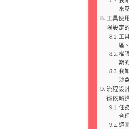
我
來
工具使用
限設定
工
區
權
期
我
沙
流程設
徑依賴
任
合
迴