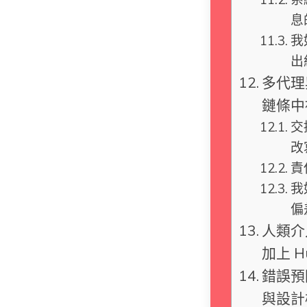
息
我
出
多代理
鏈條中
交
改
責
我
偏
人類介
加上 Hu
錯誤預
與設計