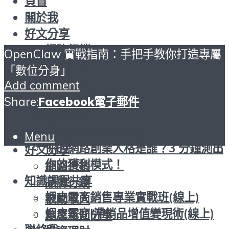
頁首
關於我
好文分享
網路行銷
OpenClaw 實戰指南：手把手教你打造專屬
品牌行銷
「數位分身」
被動收入
Add comment
創業新知分享
Share:
Facebook
電子郵件
投資理財
頁首
找出您的財富DNA測驗
關於我
Menu
你的網路創業人格是誰？3 分鐘測出
好文分享
你的獲利模式！
網路行銷
知識課程共享
品牌行銷
蝦皮電商銷售專業實戰班(線上)
被動收入
蝦皮電商|滯銷品增值變現術(線上)
創業新知分享