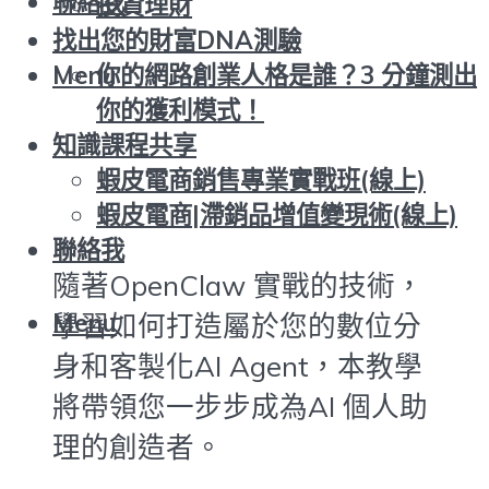
聯絡我
投資理財
找出您的財富DNA測驗
你的網路創業人格是誰？3 分鐘測出
Menu
你的獲利模式！
知識課程共享
蝦皮電商銷售專業實戰班(線上)
蝦皮電商|滯銷品增值變現術(線上)
聯絡我
隨著OpenClaw 實戰的技術，
Menu
學習如何打造屬於您的數位分
身和客製化AI Agent，本教學
將帶領您一步步成為AI 個人助
理的創造者。