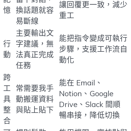
讓回覆更一致，減少
憶
換話題就容
重工
易斷線
主要輸出文
能把指令變成可執行
行
字建議，無
步驟，支援工作流自
動
法真正完成
動化
任務
跨
能在 Email、
工
常需要我手
Notion、Google
具
動搬運資料
Drive、Slack 間順
整
與貼上貼下
暢串接，降低切換
合